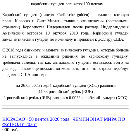
1 карибский
гульден
равняется 100 центам
Карибский гульден (нидерл. Caribische gulden) — валюта, которую
ввели Кюрасао и Синт-Мартен, ставшие «ланденами» (составными
странами) Королевства Нидерландов после распада Нидерландских
Антильских островов 10 октября 2010 года. Карибский гульден
замел антильский гульден по номиналу и привязан к доллару США.
С 2018 года банкноты и монеты антильского гульдена, которые больше
не выпускались в ожидании решения по карибскому гульдену,
требовали замены, так как антильского гульдена оставалось всего на
два года. Также оценивалась возможность того, что острова перейдут
на доллар США или евро.
на 26.05.2025 года 1
карибский
гульден (XCG)
равнялся
44.33 российский рубль (RUB)
1 российский рубль (RUB) равнялся 0.0022
карибский
гульден (XCG)
КЮРАСАО - 50 центов 2026 года "ЧЕМПИОНАТ МИРА ПО
ФУТБОЛУ 2026"
900 руб.