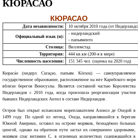
КЮРАСАО
КЮРАСАО
Дата независимости:
10 октября 2010 года (от Нидерланд
- нидерландский
Официальный язык (и):
- папьяменто
Столица:
Виллемстад
Территория:
444
кв.км (200-я в мире)
Численность населения:
151 345
чел. (оценка на 2020 год)
Кюраса́о (нидерл. Curaçao, папьям. Kòrsou) — самоуправляемое
государственное образование, расположенное на юге Карибского моря
вблизи берегов Венесуэлы. Является составной частью Королевства
Нидерландов с 2010 года, когда произошла реорганизация участия
бывших Нидерландских Антил в составе Нидерландов.
Остров был открыт испанским мореплавателем Алонсо де Охедой в
1499 году. По одной из легенд, Охеда, направлявшийся к берегам
Южной Америки, оставил на острове моряков, безнадёжно больных
цингой, однако на обратном пути застал их совершенно здоровыми,
моряков спас витамин С, в огромных количествах содержащийся в