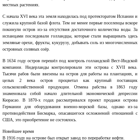
местных растениях.
С начала XVI века эта земля находилась под протекторатом Испании и
служила крупной базой флота. Тем не менее первые поселенцы вскоре
покинули остров из-за отсутствия достаточного количества воды. За
испанцами последовали голландцы, которые стали выращивать здесь
земляные орехи, фрукты, кукурузу, добывать соль из многочисленных
островных соляных озёр.
В 1634 году остров перешёл под контроль голландской Вест-Индской
компании. Нидерланды контролировали эти острова с XVII века.
Тысячи рабов были ввезены на остров для работы на плантациях, и
целых 2 века остров процветал как крупный поставщик
сельскохозяйственной продукции. Отмена рабства в 1863 году
знаменовала собой начало длительной экономической депрессии
Кюрасао. В 1870-х годах рассматривался проект продажи острова
Германии для оборудования военно-морской базы, однако из-за
противодействия Бисмарка, опасавшегося осложнений отношений с
США, это приобретение не состоялось.
Новейшее время
В 1916 году на острове был открыт завод по переработке нефти.