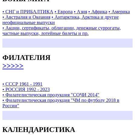
• СНГ и ПРИБАЛТИКА
• Европа
• Азия
• Африка
• Америка
• Австралия и Океания
• Антарктика, Арктика и другие
неофициальные выпуски
• Акции, сертификаты, облигации, денежные суррогаты,
частные выпуски, лотейные билеты и пр.
ФИЛАТЕЛИЯ
>>>>>
• СССР 1961 - 1991
• РОССИЯ 1992 - 2023
• Филателистическая продукция "СОЧИ 2014"
• Филателистическая продукция "ЧМ по футболу 2018 в
России"
КАЛЕНДАРИСТИКА