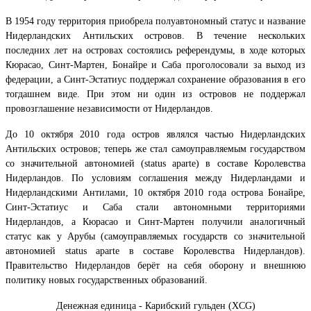
В 1954 году территория приобрела полуавтономный статус и название
Нидерландских Антильских островов. В течение нескольких
последних лет на островах состоялись референдумы, в ходе которых
Кюрасао, Синт-Мартен, Бонайре и Саба проголосовали за выход из
федерации, а Синт-Эстатиус поддержал сохранение образования в его
тогдашнем виде. При этом ни один из островов не поддержал
провозглашение независимости от Нидерландов.
До 10 октября 2010 года остров являлся частью Нидерландских
Антильских островов; теперь же стал самоуправляемым государством
со значительной автономией (status aparte) в составе Королевства
Нидерландов. По условиям соглашения между Нидерландами и
Нидерландскими Антилами, 10 октября 2010 года острова Бонайре,
Синт-Эстатиус и Саба стали автономными территориями
Нидерландов, а Кюрасао и Синт-Мартен получили аналогичный
статус как у Арубы (самоуправляемых государств со значительной
автономией status aparte в составе Королевства Нидерландов).
Правительство Нидерландов берёт на себя оборону и внешнюю
политику новых государственных образований.
Денежная единица - Карибский гульден
(XCG)