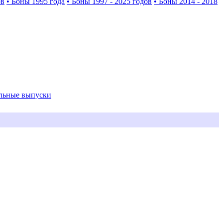
ов
• Боны 1995 года
• Боны 1997 - 2025 годов
• Боны 2014 - 2018
альные выпуски