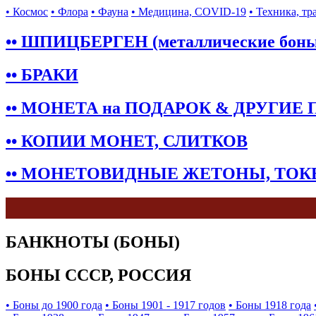
• Космос
• Флора
• Фауна
• Медицина, COVID-19
• Техника, тр
•• ШПИЦБЕРГЕН (металлические бон
•• БРАКИ
•• МОНЕТА на ПОДАРОК & ДРУГИЕ
•• КОПИИ МОНЕТ, СЛИТКОВ
•• МОНЕТОВИДНЫЕ ЖЕТОНЫ, ТО
БАНКНОТЫ (БОНЫ)
БОНЫ СССР, РОССИЯ
• Боны до 1900 года
• Боны 1901 - 1917 годов
• Боны 1918 года