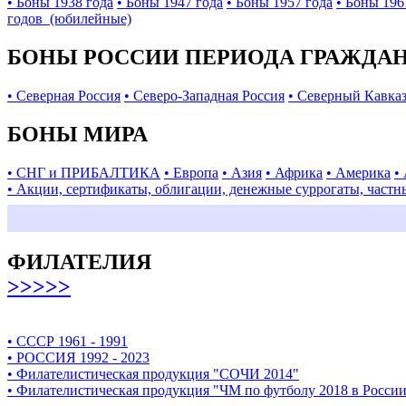
• Боны 1938 года
• Боны 1947 года
• Боны 1957 года
• Боны 196
годов (юбилейные)
БОНЫ РОССИИ ПЕРИОДА ГРАЖДАНС
• Северная Россия
• Северо-Западная Россия
• Северный Кавка
БОНЫ МИРА
• СНГ и ПРИБАЛТИКА
• Европа
• Азия
• Африка
• Америка
•
• Акции, сертификаты, облигации, денежные суррогаты, частн
ФИЛАТЕЛИЯ
>>>>>
• СССР 1961 - 1991
• РОССИЯ 1992 - 2023
• Филателистическая продукция "СОЧИ 2014"
• Филателистическая продукция "ЧМ по футболу 2018 в Росси