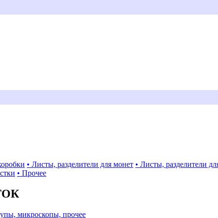
коробки
• Листы, разделители для монет
• Листы, разделители дл
истки
• Прочее
ТОК
Лупы, микроскопы, прочее