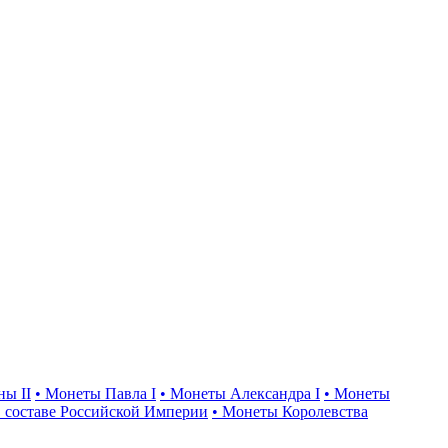
ны II
• Монеты Павла I
• Монеты Александра I
• Монеты
 составе Российской Империи
• Монеты Королевства