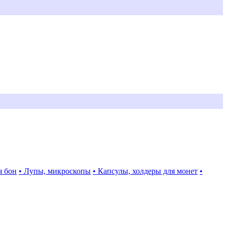
я бон
• Лупы, микроскопы
• Капсулы, холдеры для монет
•