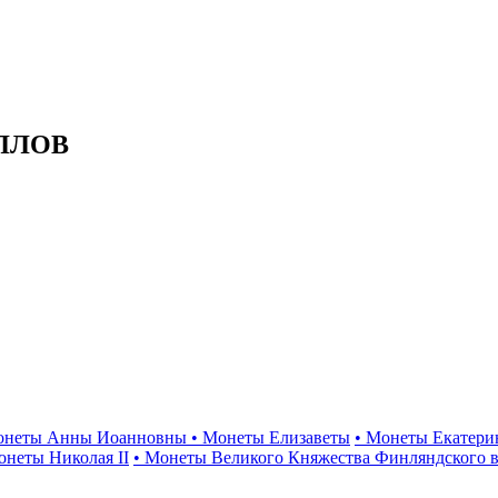
ЛЛОВ
онеты Анны Иоанновны
• Монеты Елизаветы
• Монеты Екатери
онеты Николая II
• Монеты Великого Княжества Финляндского в