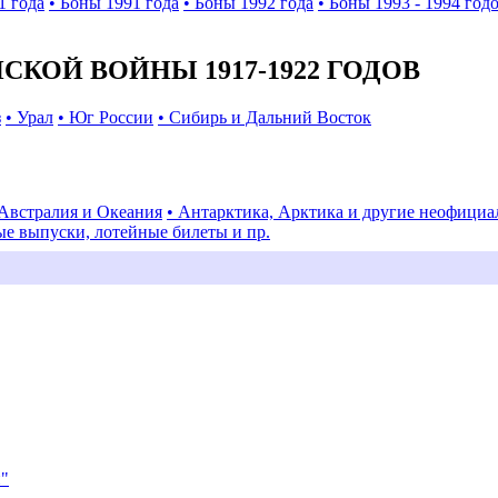
1 года
• Боны 1991 года
• Боны 1992 года
• Боны 1993 - 1994 год
КОЙ ВОЙНЫ 1917-1922 ГОДОВ
з
• Урал
• Юг России
• Сибирь и Дальний Восток
 Австралия и Океания
• Антарктика, Арктика и другие неофици
ые выпуски, лотейные билеты и пр.
и"