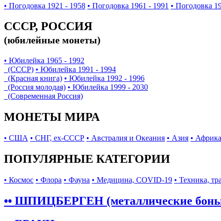
• Погодовка 1921 - 1958
• Погодовка 1961 - 1991
• Погодовка 19
СССР, РОССИЯ
(юбилейные монеты)
• Юбилейка 1965 - 1992
(СССР)
• Юбилейка 1991 - 1994
(Красная книга)
• Юбилейка 1992 - 1996
(Россия молодая)
• Юбилейка 1999 - 2030
(Современная Россия)
МОНЕТЫ МИРА
• США
• СНГ, ex-СССР
• Австралия и Океания
• Азия
• Африк
ПОПУЛЯРНЫЕ КАТЕГОРИИ
• Космос
• Флора
• Фауна
• Медицина, COVID-19
• Техника, тр
•• ШПИЦБЕРГЕН (металлические бон