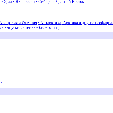
з
• Урал
• Юг России
• Сибирь и Дальний Восток
 Австралия и Океания
• Антарктика, Арктика и другие неофици
ые выпуски, лотейные билеты и пр.
и"