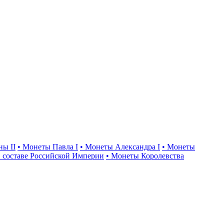
ны II
• Монеты Павла I
• Монеты Александра I
• Монеты
 составе Российской Империи
• Монеты Королевства