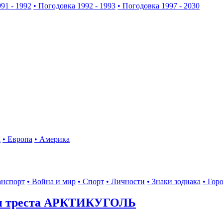
91 - 1992
• Погодовка 1992 - 1993
• Погодовка 1997 - 2030
а
• Европа
• Америка
анспорт
• Война и мир
• Спорт
• Личности
• Знаки зодиака
• Гор
ы треста АРКТИКУГОЛЬ