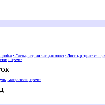
коробки
• Листы, разделители для монет
• Листы, разделители дл
истки
• Прочее
ТОК
Лупы, микроскопы, прочее
АД