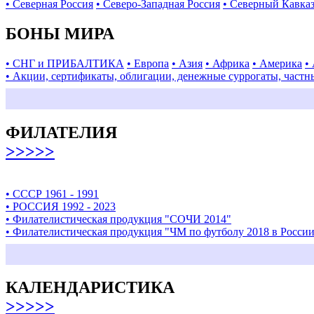
• Северная Россия
• Северо-Западная Россия
• Северный Кавка
БОНЫ МИРА
• СНГ и ПРИБАЛТИКА
• Европа
• Азия
• Африка
• Америка
•
• Акции, сертификаты, облигации, денежные суррогаты, частн
ФИЛАТЕЛИЯ
>>>>>
• СССР 1961 - 1991
• РОССИЯ 1992 - 2023
• Филателистическая продукция "СОЧИ 2014"
• Филателистическая продукция "ЧМ по футболу 2018 в Росси
КАЛЕНДАРИСТИКА
>>>>>