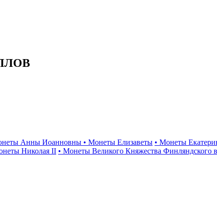
ЛЛОВ
онеты Анны Иоанновны
• Монеты Елизаветы
• Монеты Екатери
онеты Николая II
• Монеты Великого Княжества Финляндского в