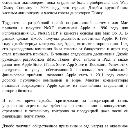
основным акционером, пока студия не была приобретена The Walt
Disney Company в 2006 году, что сделало Джобса крупнейшим
частным акционером и членом совета директоров Disney.
Трудности с разработкой новой операционной системы для Mac
привели к покупке NeXT компанией Apple в 1996 году для
использования ОС NeXTSTEP в качестве основы для Mac OS X. В
рамках сделки Джобс получил должность советника Apple. К 1997
году Джобс вернул контроль над Apple, возглавив корпорацию. Под
его руководством компания была спасена от банкротства и через год
стала приносить прибыль. В течение следующего десятилетия Джобс
руководил разработкой iMac, iTunes, iPod, iPhone и iPad, а также
развитием Apple Store, iTunes Store, App Store и iBookstore. Успех этих
продуктов и услуг, обеспечивший несколько лет стабильной
финансовой прибыли, позволил Apple стать в 2011 году самой
дорогой публичной компанией в мире. Многие комментаторы
называют возрождение Apple одним из величайших свершений в
истории бизнеса.
В то же время Джобса критиковали за авторитарный стиль
управления, агрессивные действия по отношению к конкурентам,
стремление к тотальному контролю за продукцией даже после её
реализации покупателю.
Джобс получил общественное признание и ряд наград за оказанное