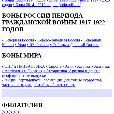
• Боны 1993 - 1994 годов
• Боны 1995 года
• Боны 1997 - 2025
годов
• Боны 2014 - 2018 годов (юбилейные)
БОНЫ РОССИИ ПЕРИОДА
ГРАЖДАНСКОЙ ВОЙНЫ 1917-1922
ГОДОВ
• Северная Россия
• Северо-Западная Россия
• Северный
Кавказ
• Урал
• Юг России
• Сибирь и Дальний Восток
БОНЫ МИРА
• СНГ и ПРИБАЛТИКА
• Европа
• Азия
• Африка
• Америка
• Австралия и Океания
• Антарктика, Арктика и другие
неофициальные выпуски
• Акции, сертификаты, облигации, денежные суррогаты,
частные выпуски, лотейные билеты и пр.
ФИЛАТЕЛИЯ
>>>>>