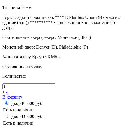
Толщина
:
2 мм
Гурт
:
гладкий с надписью: "*** E Pluribus Unum (Из многих –
единое (лат.)) ********** • год чеканки • знак монетного
двора"
Соотношение аверс/реверс
:
Монетное (180 °)
Монетный двор
:
Denver (D), Philadelphia (P)
№ по каталогу Краузе
:
KM# -
Состояние
:
из мешка
Количество:
+
-
В корзину
двор P
600 руб.
Есть в наличии
двор D
600 руб.
Есть в наличии