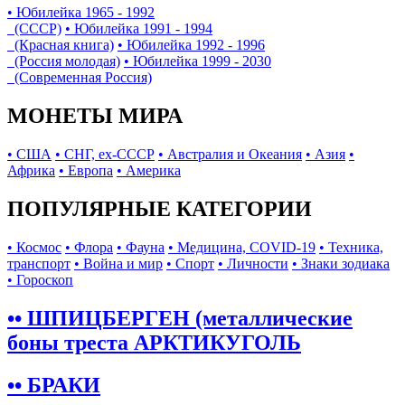
• Юбилейка 1965 - 1992
(СССР)
• Юбилейка 1991 - 1994
(Красная книга)
• Юбилейка 1992 - 1996
(Россия молодая)
• Юбилейка 1999 - 2030
(Современная Россия)
МОНЕТЫ МИРА
• США
• СНГ, ex-СССР
• Австралия и Океания
• Азия
•
Африка
• Европа
• Америка
ПОПУЛЯРНЫЕ КАТЕГОРИИ
• Космос
• Флора
• Фауна
• Медицина, COVID-19
• Техника,
транспорт
• Война и мир
• Спорт
• Личности
• Знаки зодиака
• Гороскоп
•• ШПИЦБЕРГЕН (металлические
боны треста АРКТИКУГОЛЬ
•• БРАКИ