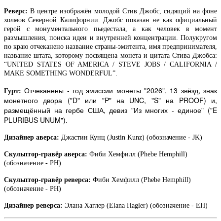
Реверс:
В центре изображён молодой Стив Джобс, сидящий на фоне
холмов Северной Калифорнии. Джобс показан не как официальный
герой с монументального пьедестала, а как человек в момент
размышления, поиска идеи и внутренней концентрации.
П
олукругом
по краю
отчеканено название страны-эмитента, имя предпринимателя,
название штата, которому посвящена монета и цитата Стива Джобса:
“UNITED STATES OF AMERICA / STEVE JOBS / CALIFORNIA /
MAKE SOMETHING WONDERFUL”.
Отчеканены - год эмиссии монеты "2026", 13 звёзд, знак
Гурт:
монетного двора ("D" или "P" на
UNC
, "
S
" на
PROOF
) и,
размещённый на гербе США, девиз "Из многих - единое" ("E
PLURIBUS UNUM").
Дизайнер аверса:
Джастин Кунц (Justin Kunz) (обозначение - JK)
Скульптор-гравёр аверса:
Фиби Хемфилл (Phebe Hemphill)
(обозначение - PH)
Скульптор-гравёр реверса:
Фиби Хемфилл (Phebe Hemphill)
(обозначение - PH)
Дизайнер реверса:
Элана Хаглер (Elana Hagler) (обозначение - EH)