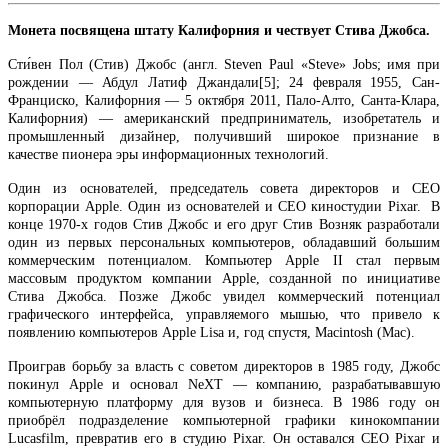
Монета посвящена штату Калифорния и чествует Стива Джобса
.
Сти́вен Пол (Стив) Джобс (англ. Steven Paul «Steve» Jobs; имя при
рождении — Абдул Латиф Джандали[5]; 24 февраля 1955, Сан-
Франциско, Калифорния — 5 октября 2011, Пало-Алто, Санта-Клара,
Калифорния) — американский предприниматель, изобретатель и
промышленный дизайнер, получивший широкое признание в
качестве пионера эры информационных технологий.
Один из основателей, председатель совета директоров и CEO
корпорации Apple. Один из основателей и CEO киностудии Pixar. В
конце 1970-х годов Стив Джобс и его друг Стив Возняк разработали
один из первых персональных компьютеров, обладавший большим
коммерческим потенциалом. Компьютер Apple II стал первым
массовым продуктом компании Apple, созданной по инициативе
Стива Джобса. Позже Джобс увидел коммерческий потенциал
графического интерфейса, управляемого мышью, что привело к
появлению компьютеров Apple Lisa и, год спустя, Macintosh (Mac).
Проиграв борьбу за власть с советом директоров в 1985 году, Джобс
покинул Apple и основал NeXT — компанию, разрабатывавшую
компьютерную платформу для вузов и бизнеса. В 1986 году он
приобрёл подразделение компьютерной графики кинокомпании
Lucasfilm, превратив его в студию Pixar. Он оставался CEO Pixar и