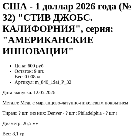
США - 1 доллар 2026 года (№
32) "СТИВ ДЖОБС.
КАЛИФОРНИЯ", серия:
"АМЕРИКАНСКИЕ
ИННОВАЦИИ"
Цена:
600 руб.
Остаток:
9
шт.
Вес:
0.008
кг.
Артикул:
m_840_1$ai_P_32
Дата выпуска
:
12.05.2026
Металл
:
Медь с марганцево-латунно-никелевым покрытием
Тираж
:
? шт. (из них: Denver - ? шт.; Philadelphia - ? шт.)
Диаметр
:
26,5 мм
Вес
:
8,1 гр