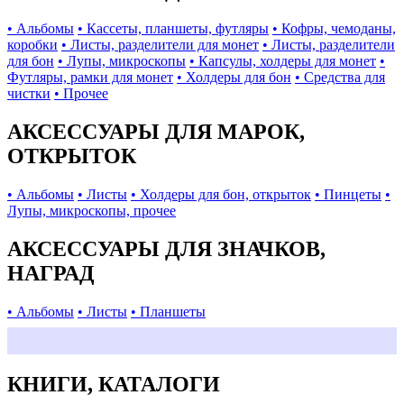
• Альбомы
• Кассеты, планшеты, футляры
• Кофры, чемоданы,
коробки
• Листы, разделители для монет
• Листы, разделители
для бон
• Лупы, микроскопы
• Капсулы, холдеры для монет
•
Футляры, рамки для монет
• Холдеры для бон
• Средства для
чистки
• Прочее
АКСЕССУАРЫ ДЛЯ МАРОК,
ОТКРЫТОК
• Альбомы
• Листы
• Холдеры для бон, открыток
• Пинцеты
•
Лупы, микроскопы, прочее
АКСЕССУАРЫ ДЛЯ ЗНАЧКОВ,
НАГРАД
• Альбомы
• Листы
• Планшеты
КНИГИ, КАТАЛОГИ