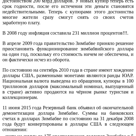
достоинством 200 млрд долларов. У новых купюр теперь есть
срок годности, после его истечения эти деньги становятся
недействительными. Теперь с купюрами этого достоинства
многие жители сразу смогут снять со своих счетов
заработную плату.
В 2008 году инфляция составила 231 миллион процентов!!!.
В апреле 2009 года правительство Зимбабве приняло решение
приостановить функционирование зимбабвийского доллара
на один год, поскольку его стоимость ничем не обеспечена, и
он фактически исчез из оборота.
По состоянию на сентябрь 2010 года в стране имеют хождение
доллары США, разменными монетами являются ранды ЮАР.
Национальная валюта выведена из обращения, купюры в 100
триллионов долларов (максимальный номинал, выпущенный
в стране) активно продаются на чёрном рынке туристам и
коллекционерам.
11 июня 2015 года Резервный банк объявил об окончательной
демонетизации доллара Зимбабве. Суммы на банковских
счетах в долларах Зимбабве по состоянию на 31 декабря 2008
года будут конвертированы в доллары США в следующем
отношении: