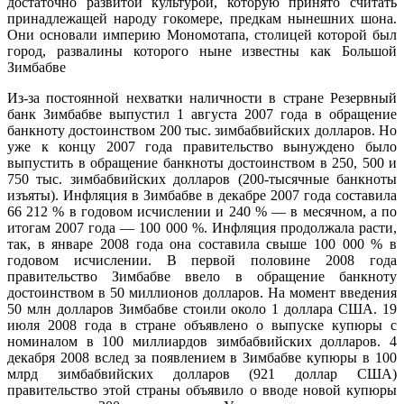
достаточно развитой культурой, которую принято считать
принадлежащей народу гокомере, предкам нынешних шона.
Они основали империю Мономотапа, столицей которой был
город, развалины которого ныне известны как Большой
Зимбабве
Из-за постоянной нехватки наличности в стране Резервный
банк Зимбабве выпустил 1 августа 2007 года в обращение
банкноту достоинством 200 тыс. зимбабвийских долларов. Но
уже к концу 2007 года правительство вынуждено было
выпустить в обращение банкноты достоинством в 250, 500 и
750 тыс. зимбабвийских долларов (200-тысячные банкноты
изъяты). Инфляция в Зимбабве в декабре 2007 года составила
66 212 % в годовом исчислении и 240 % — в месячном, а по
итогам 2007 года — 100 000 %. Инфляция продолжала расти,
так, в январе 2008 года она составила свыше 100 000 % в
годовом исчислении. В первой половине 2008 года
правительство Зимбабве ввело в обращение банкноту
достоинством в 50 миллионов долларов. На момент введения
50 млн долларов Зимбабве стоили около 1 доллара США. 19
июля 2008 года в стране объявлено о выпуске купюры с
номиналом в 100 миллиардов зимбабвийских долларов. 4
декабря 2008 вслед за появлением в Зимбабве купюры в 100
млрд зимбабвийских долларов (921 доллар США)
правительство этой страны объявило о вводе новой купюры