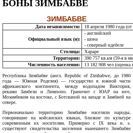
БОНЫ ЗИМБАБВЕ
ЗИМБАБВЕ
Дата независимости:
18 апреля 1980 года (о
- английский
Официальный язык (и):
- шона
- северный ндебеле
Столица:
Хараре
Территория:
390 757 кв.км (59-я в м
Численность населения:
13 182 908 чел (оценка 
Республика Зимбабве (англ. Republic of Zimbabwe, до 1980
года — Южная Родезия) — государство в южной части
африканского континента, между водопадом Виктория,
реками Замбези и Лимпопо. Граничит с ЮАР на юге,
Мозамбиком на востоке, с Ботсваной на западе и Замбией на
севере.
Первоначально территорию Зимбабве населяли народы,
говорившие на койсанских языках, близкие по культуре
современным их носителям. Примерно с IX века н. э.
существуют свидетельства заселения нынешнего Зимбабве