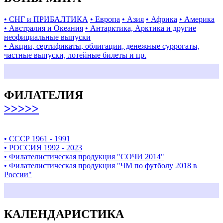
• СНГ и ПРИБАЛТИКА
• Европа
• Азия
• Африка
• Америка
• Австралия и Океания
• Антарктика, Арктика и другие
неофициальные выпуски
• Акции, сертификаты, облигации, денежные суррогаты,
частные выпуски, лотейные билеты и пр.
ФИЛАТЕЛИЯ
>>>>>
• СССР 1961 - 1991
• РОССИЯ 1992 - 2023
• Филателистическая продукция "СОЧИ 2014"
• Филателистическая продукция "ЧМ по футболу 2018 в
России"
КАЛЕНДАРИСТИКА