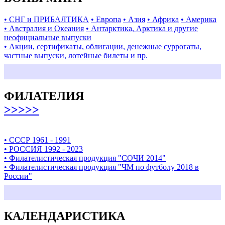
• СНГ и ПРИБАЛТИКА
• Европа
• Азия
• Африка
• Америка
• Австралия и Океания
• Антарктика, Арктика и другие
неофициальные выпуски
• Акции, сертификаты, облигации, денежные суррогаты,
частные выпуски, лотейные билеты и пр.
ФИЛАТЕЛИЯ
>>>>>
• СССР 1961 - 1991
• РОССИЯ 1992 - 2023
• Филателистическая продукция "СОЧИ 2014"
• Филателистическая продукция "ЧМ по футболу 2018 в
России"
КАЛЕНДАРИСТИКА