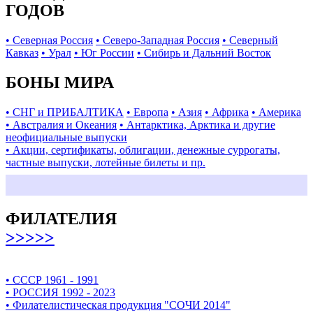
ГОДОВ
• Северная Россия
• Северо-Западная Россия
• Северный
Кавказ
• Урал
• Юг России
• Сибирь и Дальний Восток
БОНЫ МИРА
• СНГ и ПРИБАЛТИКА
• Европа
• Азия
• Африка
• Америка
• Австралия и Океания
• Антарктика, Арктика и другие
неофициальные выпуски
• Акции, сертификаты, облигации, денежные суррогаты,
частные выпуски, лотейные билеты и пр.
ФИЛАТЕЛИЯ
>>>>>
• СССР 1961 - 1991
• РОССИЯ 1992 - 2023
• Филателистическая продукция "СОЧИ 2014"