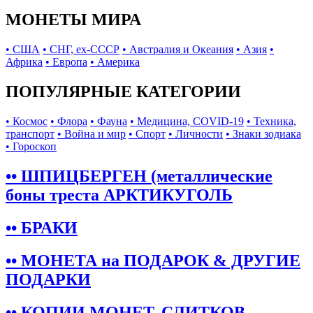
МОНЕТЫ МИРА
• США
• СНГ, ex-СССР
• Австралия и Океания
• Азия
•
Африка
• Европа
• Америка
ПОПУЛЯРНЫЕ КАТЕГОРИИ
• Космос
• Флора
• Фауна
• Медицина, COVID-19
• Техника,
транспорт
• Война и мир
• Спорт
• Личности
• Знаки зодиака
• Гороскоп
•• ШПИЦБЕРГЕН (металлические
боны треста АРКТИКУГОЛЬ
•• БРАКИ
•• МОНЕТА на ПОДАРОК & ДРУГИЕ
ПОДАРКИ
•• КОПИИ МОНЕТ, СЛИТКОВ