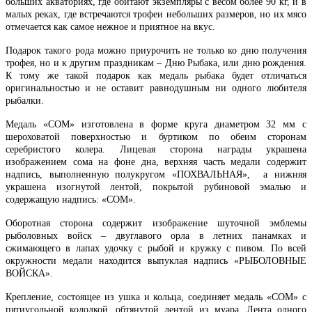
больших акваториях, где обитают экземпляры с весом более 90 кг, и в
малых реках, где встречаются трофеи небольших размеров, но их мясо
отмечается как самое нежное и приятное на вкус.
Подарок такого рода можно приурочить не только ко дню получения
трофея, но и к другим праздникам – Дню Рыбака, или дню рождения.
К тому же такой подарок как медаль рыбака будет отличаться
оригинальностью и не оставит равнодушным ни одного любителя
рыбалки.
Медаль «СОМ» изготовлена в форме круга диаметром 32 мм с
шероховатой поверхностью и буртиком по обеим сторонам
серебристого колера. Лицевая сторона награды украшена
изображением сома на фоне дна, верхняя часть медали содержит
надпись, выполненную полукругом «ПОХВАЛЬНАЯ», а нижняя
украшена изогнутой лентой, покрытой рубиновой эмалью и
содержащую надпись: «СОМ».
Оборотная сторона содержит изображение шуточной эмблемы
рыболовных войск – двуглавого орла в летних панамках и
сжимающего в лапах удочку с рыбой и кружку с пивом. По всей
окружности медали находится выпуклая надпись «РЫБОЛОВНЫЕ
ВОЙСКА».
Крепление, состоящее из ушка и кольца, соединяет медаль «СОМ» с
пятиугольной колодкой, обтянутой лентой из муара. Лента одного