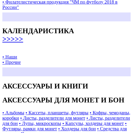
• Филателистическая продукция "ЧМ по футболу 2018 в
России"
КАЛЕНДАРИСТИКА
>>>>>
• Наши
• Прочие
АКСЕССУАРЫ И КНИГИ
АКСЕССУАРЫ ДЛЯ МОНЕТ И БОН
• Альбомы
• Кассеты, планшеты, футляры
• Кофры, чемоданы,
коробки
• Листы, разделители для монет
• Листы, разделители
для бон
• Лупы, микроскопы
• Капсулы, холдеры для монет
•
Футляры, рамки для монет
• Холдеры для бон
• Средства для