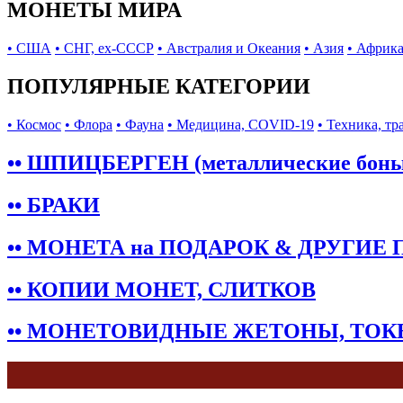
МОНЕТЫ МИРА
• США
• СНГ, ex-СССР
• Австралия и Океания
• Азия
• Африк
ПОПУЛЯРНЫЕ КАТЕГОРИИ
• Космос
• Флора
• Фауна
• Медицина, COVID-19
• Техника, тр
•• ШПИЦБЕРГЕН (металлические бон
•• БРАКИ
•• МОНЕТА на ПОДАРОК & ДРУГИЕ
•• КОПИИ МОНЕТ, СЛИТКОВ
•• МОНЕТОВИДНЫЕ ЖЕТОНЫ, ТО