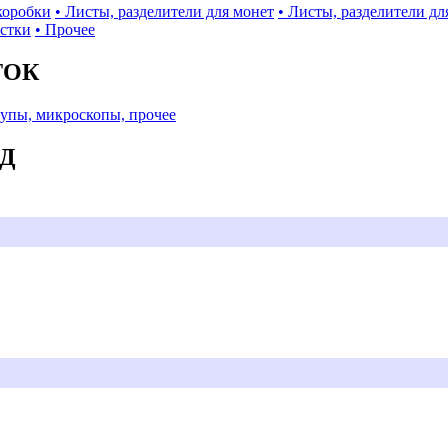
коробки
• Листы, разделители для монет
• Листы, разделители дл
истки
• Прочее
ТОК
Лупы, микроскопы, прочее
АД