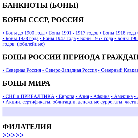
БАНКНОТЫ (БОНЫ)
БОНЫ СССР, РОССИЯ
• Боны до 1900 года
• Боны 1901 - 1917 годов
• Боны 1918 года
• Боны 1938 года
• Боны 1947 года
• Боны 1957 года
• Боны 196
годов (юбилейные)
БОНЫ РОССИИ ПЕРИОДА ГРАЖДАНС
• Северная Россия
• Северо-Западная Россия
• Северный Кавка
БОНЫ МИРА
• СНГ и ПРИБАЛТИКА
• Европа
• Азия
• Африка
• Америка
•
• Акции, сертификаты, облигации, денежные суррогаты, частн
ФИЛАТЕЛИЯ
>>>>>