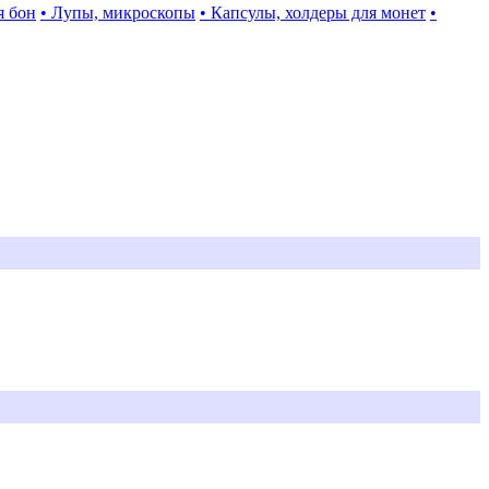
я бон
• Лупы, микроскопы
• Капсулы, холдеры для монет
•