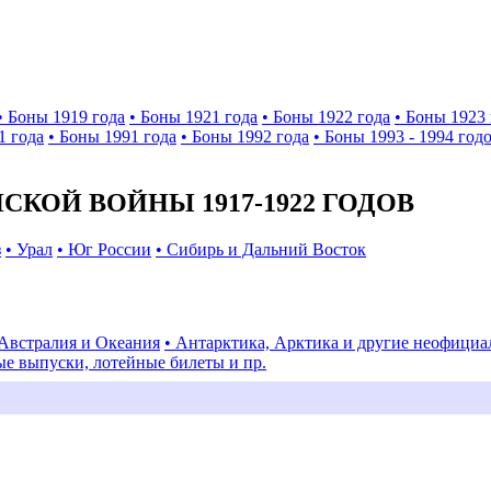
• Боны 1919 года
• Боны 1921 года
• Боны 1922 года
• Боны 1923 
1 года
• Боны 1991 года
• Боны 1992 года
• Боны 1993 - 1994 год
КОЙ ВОЙНЫ 1917-1922 ГОДОВ
з
• Урал
• Юг России
• Сибирь и Дальний Восток
 Австралия и Океания
• Антарктика, Арктика и другие неофици
ые выпуски, лотейные билеты и пр.