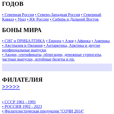
ГОДОВ
• Северная Россия
• Северо-Западная Россия
• Северный
Кавказ
• Урал
• Юг России
• Сибирь и Дальний Восток
БОНЫ МИРА
• СНГ и ПРИБАЛТИКА
• Европа
• Азия
• Африка
• Америка
• Австралия и Океания
• Антарктика, Арктика и другие
неофициальные выпуски
• Акции, сертификаты, облигации, денежные суррогаты,
частные выпуски, лотейные билеты и пр.
ФИЛАТЕЛИЯ
>>>>>
• СССР 1961 - 1991
• РОССИЯ 1992 - 2023
• Филателистическая продукция "СОЧИ 2014"