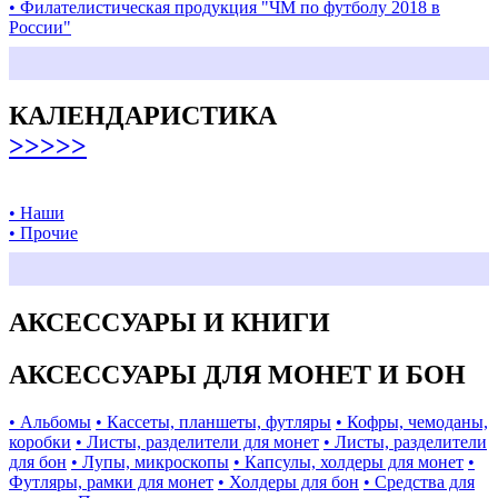
• Филателистическая продукция "ЧМ по футболу 2018 в
России"
КАЛЕНДАРИСТИКА
>>>>>
• Наши
• Прочие
АКСЕССУАРЫ И КНИГИ
АКСЕССУАРЫ ДЛЯ МОНЕТ И БОН
• Альбомы
• Кассеты, планшеты, футляры
• Кофры, чемоданы,
коробки
• Листы, разделители для монет
• Листы, разделители
для бон
• Лупы, микроскопы
• Капсулы, холдеры для монет
•
Футляры, рамки для монет
• Холдеры для бон
• Средства для