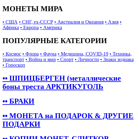
МОНЕТЫ МИРА
• США
• СНГ, ex-СССР
• Австралия и Океания
• Азия
•
Африка
• Европа
• Америка
ПОПУЛЯРНЫЕ КАТЕГОРИИ
• Космос
• Флора
• Фауна
• Медицина, COVID-19
• Техника,
транспорт
• Война и мир
• Спорт
• Личности
• Знаки зодиака
• Гороскоп
•• ШПИЦБЕРГЕН (металлические
боны треста АРКТИКУГОЛЬ
•• БРАКИ
•• МОНЕТА на ПОДАРОК & ДРУГИЕ
ПОДАРКИ
•• КОПИИ МОНЕТ, СЛИТКОВ