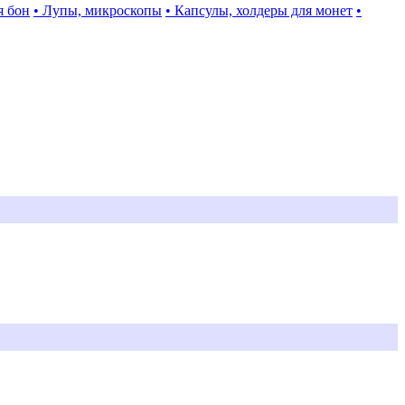
я бон
• Лупы, микроскопы
• Капсулы, холдеры для монет
•