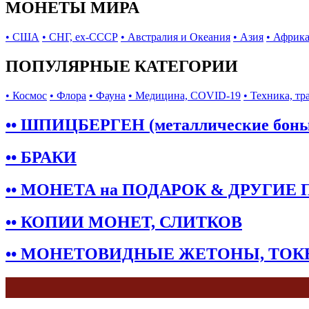
МОНЕТЫ МИРА
• США
• СНГ, ex-СССР
• Австралия и Океания
• Азия
• Африк
ПОПУЛЯРНЫЕ КАТЕГОРИИ
• Космос
• Флора
• Фауна
• Медицина, COVID-19
• Техника, тр
•• ШПИЦБЕРГЕН (металлические бон
•• БРАКИ
•• МОНЕТА на ПОДАРОК & ДРУГИЕ
•• КОПИИ МОНЕТ, СЛИТКОВ
•• МОНЕТОВИДНЫЕ ЖЕТОНЫ, ТО