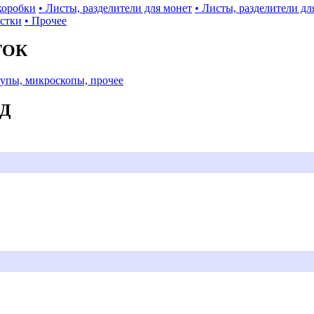
коробки
• Листы, разделители для монет
• Листы, разделители дл
истки
• Прочее
ТОК
Лупы, микроскопы, прочее
АД