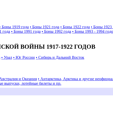
• Боны 1919 года
• Боны 1921 года
• Боны 1922 года
• Боны 1923 
1 года
• Боны 1991 года
• Боны 1992 года
• Боны 1993 - 1994 год
КОЙ ВОЙНЫ 1917-1922 ГОДОВ
з
• Урал
• Юг России
• Сибирь и Дальний Восток
 Австралия и Океания
• Антарктика, Арктика и другие неофици
ые выпуски, лотейные билеты и пр.