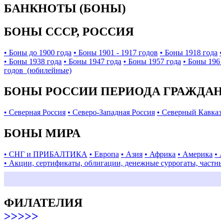
БАНКНОТЫ (БОНЫ)
БОНЫ СССР, РОССИЯ
• Боны до 1900 года
• Боны 1901 - 1917 годов
• Боны 1918 года
• Боны 1938 года
• Боны 1947 года
• Боны 1957 года
• Боны 196
годов (юбилейные)
БОНЫ РОССИИ ПЕРИОДА ГРАЖДАНС
• Северная Россия
• Северо-Западная Россия
• Северный Кавка
БОНЫ МИРА
• СНГ и ПРИБАЛТИКА
• Европа
• Азия
• Африка
• Америка
•
• Акции, сертификаты, облигации, денежные суррогаты, частн
ФИЛАТЕЛИЯ
>>>>>