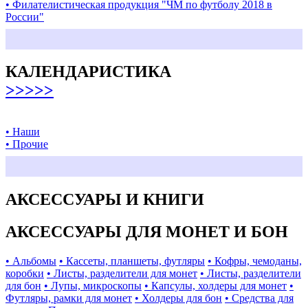
• Филателистическая продукция "ЧМ по футболу 2018 в
России"
КАЛЕНДАРИСТИКА
>>>>>
• Наши
• Прочие
АКСЕССУАРЫ И КНИГИ
АКСЕССУАРЫ ДЛЯ МОНЕТ И БОН
• Альбомы
• Кассеты, планшеты, футляры
• Кофры, чемоданы,
коробки
• Листы, разделители для монет
• Листы, разделители
для бон
• Лупы, микроскопы
• Капсулы, холдеры для монет
•
Футляры, рамки для монет
• Холдеры для бон
• Средства для