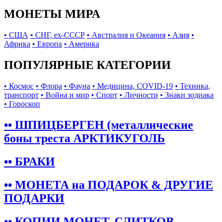
МОНЕТЫ МИРА
• США
• СНГ, ex-СССР
• Австралия и Океания
• Азия
•
Африка
• Европа
• Америка
ПОПУЛЯРНЫЕ КАТЕГОРИИ
• Космос
• Флора
• Фауна
• Медицина, COVID-19
• Техника,
транспорт
• Война и мир
• Спорт
• Личности
• Знаки зодиака
• Гороскоп
•• ШПИЦБЕРГЕН (металлические
боны треста АРКТИКУГОЛЬ
•• БРАКИ
•• МОНЕТА на ПОДАРОК & ДРУГИЕ
ПОДАРКИ
•• КОПИИ МОНЕТ, СЛИТКОВ