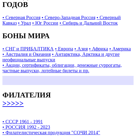
ГОДОВ
• Северная Россия
• Северо-Западная Россия
• Северный
Кавказ
• Урал
• Юг России
• Сибирь и Дальний Восток
БОНЫ МИРА
• СНГ и ПРИБАЛТИКА
• Европа
• Азия
• Африка
• Америка
• Австралия и Океания
• Антарктика, Арктика и другие
неофициальные выпуски
• Акции, сертификаты, облигации, денежные суррогаты,
частные выпуски, лотейные билеты и пр.
ФИЛАТЕЛИЯ
>>>>>
• СССР 1961 - 1991
• РОССИЯ 1992 - 2023
• Филателистическая продукция "СОЧИ 2014"