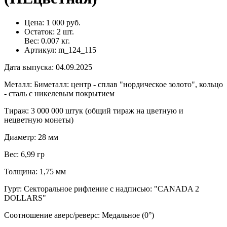
Цена:
1 000 руб.
Остаток:
2
шт.
Вес:
0.007
кг.
Артикул:
m_124_115
Дата выпуска
:
04.09.2025
Металл
:
Биметалл: центр - сплав "нордическое золото", кольцо
- сталь с никелевым покрытием
Тираж
:
3 000 000 штук (общий тираж на цветную и
нецветную монеты)
Диаметр
:
28 мм
Вес
:
6,99 гр
Толщина
:
1,75 мм
Гурт
:
Секторальное рифление с надписью: "CANADA 2
DOLLARS"
Соотношение аверс/реверс
:
Медальное (0°)