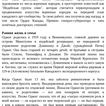
художников из числа коренных народов, в просторечии известной как
"Индейская группа семи", которая считается первопроходцем в
продвижении искусства коренных народов на передний план
канадского арт-сообщества. За свою работу она получила ряд наград, в
том числе Орден Канады, Премию генерал-губернатора и пять
почётных докторских степеней.
Ранняя жизнь и семья
Оджиг родилась в 1919 году в Виквемкунне, главной деревне на
острове Манитулин в индейской резервации, не переданной в
управление родителям Доминику и Джойс (урождённой Пичи)
Оджиг. Она была старшей из четырёх детей; её братьями и сёстрами
были Стэнли, Уиннифред и Донаван. По отцовской линии она
происходила от великого потаватоми вождя Чёрной Куропатки. Её
мать, англичанка, познакомилась с Домиником и вышла за него замуж
в Англии, где он служил во время Первой мировой войны рядовым в
119-м (Алгомском) батальоне Канадского экспедиционного корпуса.
Когда Оджиг было 13 лет, она заболела ревматизмом и была
вынуждена бросить школу. Выздоравливая дома, она проводила время
со своим дедом по отцовской линии, Йонасом Оджигом (резчиком по
камню), и родителями — все они поощряли её интерес к
искусству. Позже Оджиг сказала, что её дед «сыграл огромную роль в
моей жизни — он взрастил во мне творческий дух — он был первым,
с кем я начала рисовать... он был моим первым наставником». На