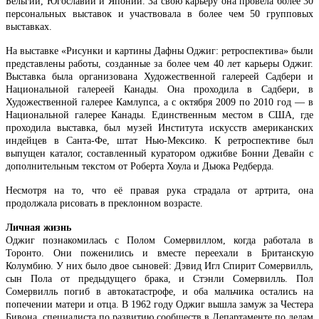
Бельгии, Югославии и Японии. За свою карьеру она провела более 30
персональных выставок и участвовала в более чем 50 групповых
выставках.
На выставке «Рисунки и картины Дафны Оджиг: ретроспектива» были
представлены работы, созданные за более чем 40 лет карьеры Оджиг.
Выставка была организована Художественной галереей Садбери и
Национальной галереей Канады. Она проходила в Садбери, в
Художественной галерее Камлупса, а с октября 2009 по 2010 год — в
Национальной галерее Канады. Единственным местом в США, где
проходила выставка, был музей Института искусств американских
индейцев в Санта-Фе, штат Нью-Мексико. К ретроспективе был
выпущен каталог, составленный куратором оджибве Бонни Девайн с
дополнительным текстом от Роберта Хоула и Дьюка Редберда.
Несмотря на то, что её правая рука страдала от артрита, она
продолжала рисовать в преклонном возрасте.
Личная жизнь
Оджиг познакомилась с Полом Сомервиллом, когда работала в
Торонто. Они поженились и вместе переехали в Британскую
Колумбию. У них было двое сыновей: Дэвид Игл Спирит Сомервилль,
сын Пола от предыдущего брака, и Стэнли Сомервилль. Пол
Сомервилль погиб в автокатастрофе, и оба мальчика остались на
попечении матери и отца. В 1962 году Оджиг вышла замуж за Честера
Бивона, специалиста по развитию сообществ в Департаменте по делам