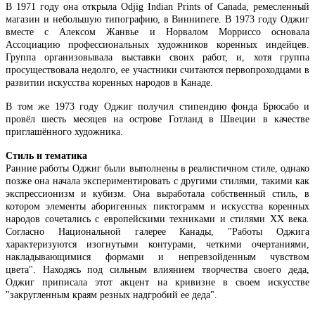
В
1971
году
она
открыла
Odjig
Indian
Prints
of
Canada
,
ремесленный
магазин
и
небольшую
типографию
,
в
Виннипеге
.
В
1973
году
Оджиг
вместе
с
Алексом
Жанвье
и
Норвалом
Морриссо
основала
Ассоциацию
профессиональных
художников
коренных
индейцев
.
Группа
организовывала
выставки
своих
работ
,
и
,
хотя
группа
просуществовала
недолго
,
ее
участники
считаются
первопроходцами
в
развитии
искусства
коренных
народов
в
Канаде
.
В том же 1973 году Оджиг получил стипендию фонда Брюсабо и
провёл шесть месяцев на острове Готланд в Швеции в качестве
приглашённого художника.
Стиль и тематика
Ранние работы Оджиг были выполнены в реалистичном стиле, однако
позже она начала экспериментировать с другими стилями, такими как
экспрессионизм и кубизм. Она выработала собственный стиль, в
котором элементы аборигенных пиктограмм и искусства коренных
народов сочетались с европейскими техниками и стилями XX века.
Согласно Национальной галерее Канады, "Работы Оджига
характеризуются изогнутыми контурами, четкими очертаниями,
накладывающимися формами и непревзойденным чувством
цвета". Находясь под сильным влиянием творчества своего деда,
Оджиг приписала этот акцент на кривизне в своем искусстве
"закругленным краям резных надгробий ее деда".