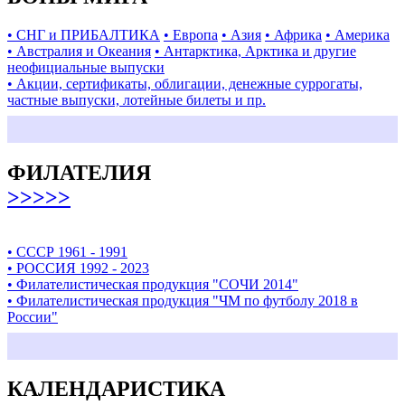
• СНГ и ПРИБАЛТИКА
• Европа
• Азия
• Африка
• Америка
• Австралия и Океания
• Антарктика, Арктика и другие
неофициальные выпуски
• Акции, сертификаты, облигации, денежные суррогаты,
частные выпуски, лотейные билеты и пр.
ФИЛАТЕЛИЯ
>>>>>
• СССР 1961 - 1991
• РОССИЯ 1992 - 2023
• Филателистическая продукция "СОЧИ 2014"
• Филателистическая продукция "ЧМ по футболу 2018 в
России"
КАЛЕНДАРИСТИКА