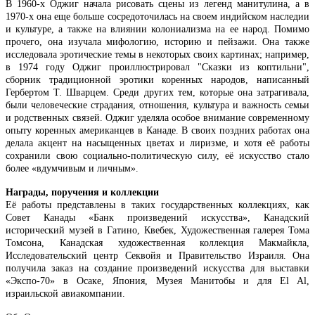
В 1960-х Оджиг начала рисовать сцены из легенд манитулина, а в
1970-х она еще больше сосредоточилась на своем индийском наследии
и культуре, а также на влиянии колониализма на ее народ. Помимо
прочего, она изучала мифологию, историю и пейзажи. Она также
исследовала эротические темы в некоторых своих картинах; например,
в 1974 году Оджиг проиллюстрировал "Сказки из коптильни",
сборник традиционной эротики коренных народов, написанный
Гербертом Т. Шварцем. Среди других тем, которые она затрагивала,
были человеческие страдания, отношения, культура и важность семьи
и родственных связей. Оджиг уделяла особое внимание современному
опыту коренных американцев в Канаде. В своих поздних работах она
делала акцент на насыщенных цветах и лиризме, и хотя её работы
сохранили свою социально-политическую силу, её искусство стало
более «вдумчивым и личным».
Награды, поручения и коллекции
Её работы представлены в таких государственных коллекциях, как
Совет Канады «Банк произведений искусства», Канадский
исторический музей в Гатино, Квебек, Художественная галерея Тома
Томсона, Канадская художественная коллекция Макмайкла,
Исследовательский центр Секвойя и Правительство Израиля. Она
получила заказ на создание произведений искусства для выставки
«Экспо-70» в Осаке, Япония, Музея Манитобы и для El Al,
израильской авиакомпании.