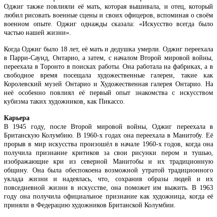
Оджиг также повлияли её мать, которая вышивала, и отец, который
любил рисовать военные сцены и своих офицеров, вспоминая о своём
военном опыте. Оджиг однажды сказала: «Искусство всегда было
частью нашей жизни».
Когда Оджиг было 18 лет, её мать и дедушка умерли. Оджиг переехала
в Парри-Саунд, Онтарио, а затем, с началом Второй мировой войны,
переехала в Торонто в поисках работы. Она работала на фабриках, а в
свободное время посещала художественные галереи, такие как
Королевский музей Онтарио и Художественная галерея Онтарио. На
неё особенно повлиял её первый опыт знакомства с искусством
кубизма таких художников, как Пикассо.
Карьера
В 1945 году, после Второй мировой войны, Оджиг переехала в
Британскую Колумбию. В 1960-х годах она переехала в Манитобу. Её
прорыв в мир искусства произошёл в начале 1960-х годов, когда она
получила признание критиков за свои рисунки пером и тушью,
изображающие кри из северной Манитобы и их традиционную
общину. Она была обеспокоена возможной утратой традиционного
уклада жизни и надеялась, что, сохранив образы людей и их
повседневной жизни в искусстве, она поможет им выжить. В 1963
году она получила официальное признание как художница, когда её
приняли в Федерацию художников Британской Колумбии.