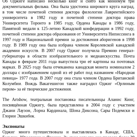
Об Оджиге написано несколько книг и снято как минимум три
документальных фильма. Она была удостоена широкого круга наград,
в том числе почетной степени доктора филологии Лаврентийского
университета в 1982 году и почетной степени доктора права
Университета Торонто в 1985 году, Ордена Канады в 1986 году,
Памятной медали к 125-летию Канадской конфедерации в 1992 году,
почетной степени доктора образования от Университета Ниписсинга в
1997 году и Национальной премии за достижения аборигенов в 1998
году. В 1989 году она была избрана членом Королевской канадской
академии искусств. В 2007 году Оджиг получила Премию генерал-
губернатора в области изобразительного и медиаискусства. Почта
Канады в феврале 2011 года выпустила три её картины на почтовых
марках. В 2025 году была отчеканена канадская монета номиналом 2
доллара с изображением одной из её работ под названием «Народная
певица» 1977 года. В 2007 году она стала членом Ордена Британской
Колумбии. Вождь Вакагешигон также наградил Оджиг «Орлиным
пером» за её творческие достижения.
The Artshow, театральная постановка писательницы Аланис Кинг,
посвящённая Оджигу, была представлена в 2004 году с участием
Джани Лаузон, Лорна Кардинала, Шона Диксона, Сары Подемски и
Глории Эшкибок.
Экспонаты
Оджиг много путешествовала и выставлялась в Канаде, США,