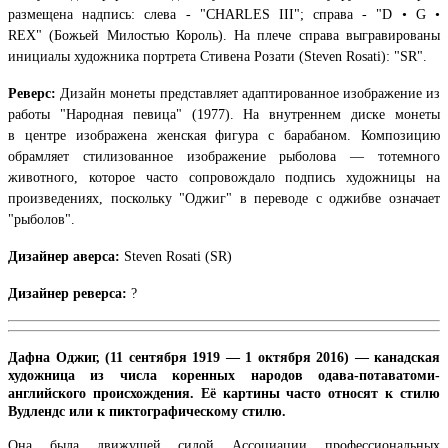
размещена надпись:
слева - "CHARLES III"
; справа - "
D • G •
REX"
(Божьей Милостью Король). На плече справа выгравированы
инициалы художника портрета Стивена Розати (Steven Rosati): "SR".
Реверс:
Дизайн монеты представляет адаптированное изображение из
работы "Народная певица" (1977).
На внутреннем диске монеты
в центре
изображена женская фигура с барабаном. Композицию
обрамляет стилизованное изображение рыболова — тотемного
животного, которое часто сопровождало подпись художницы на
произведениях, поскольку "Оджиг" в переводе с оджибве означает
"рыболов"
.
Дизайнер аверса:
Steven Rosati
(SR)
Дизайнер реверса:
?
Дафна Оджиг, (11 сентября 1919 — 1 октября 2016) — канадская
художница из числа коренных народов одава-потаватоми-
английского происхождения. Её картины часто относят к стилю
Вудлендс или к пиктографическому стилю.
Она была движущей силой Ассоциации профессиональных