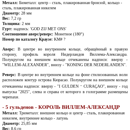
Металл:
Биметалл: центр - сталь, плакированная бронзой, кольцо -
сталь, плакированная никелем
Диаметр:
28 мм
Вес:
7,2 гр
Толщина:
2 мм
Гурт:
надпись: 'GOD ZIJ MET ONS'
Соотношение аверс/реверс:
Монетное (180°)
Номер по каталогу Краузе:
KM# ?
Аверс:
В центре во внутреннем кольце, обращённый в правую
сторону, профиль короля Нидерландов Виллема-Александра.
Полукругом на внешнем кольце отчеканены надписи: вверху -
"WILLEM-ALEXANDER", внизу - "KONING DER NEDERLANDEN".
Реверс:
В центре во внутреннем кольце
на фоне стилизованных волн
расположен контур острова Кюрасао.
Полукругом на внешнем кольце
·
отчеканены надписи: вверху - "I GULDEN
CURAÇAO", внизу - год
выпуска "2025", слева и справа от которого в голограмме размещены
черепахи.
- 5 гульденов -
КОРОЛЬ ВИЛЛЕМ-АЛЕКСАНДР
Металл:
Триметалл: внешнее кольцо и центр - сталь, плакированная
никелем, внутреннее кольцо - латунь
Диаметр:
25,85 мм
Вес:
8,6 гр