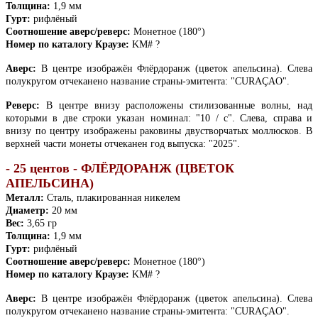
Толщина:
1,9 мм
Гурт:
рифлёный
Соотношение аверс/реверс:
Монетное (180°)
Номер по каталогу Краузе:
KM# ?
Аверс:
В центре изображён Флёрдоранж (цветок апельсина). Слева
полукругом отчеканено название страны-эмитента: "CURAÇAO".
Реверс:
В центре внизу расположены стилизованные волны, над
которыми в две строки указан номинал: "10 / c". Слева, справа и
внизу по центру изображены раковины двустворчатых моллюсков. В
верхней части монеты отчеканен год выпуска: "2025".
- 25 центов - ФЛЁРДОРАНЖ (ЦВЕТОК
АПЕЛЬСИНА)
Металл:
Сталь, плакированная никелем
Диаметр:
20 мм
Вес:
3,65 гр
Толщина:
1,9 мм
Гурт:
рифлёный
Соотношение аверс/реверс:
Монетное (180°)
Номер по каталогу Краузе:
KM# ?
Аверс:
В центре изображён Флёрдоранж (цветок апельсина). Слева
полукругом отчеканено название страны-эмитента: "CURAÇAO".