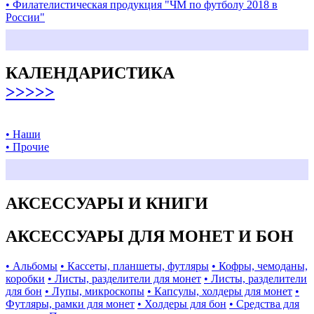
• Филателистическая продукция "ЧМ по футболу 2018 в
России"
КАЛЕНДАРИСТИКА
>>>>>
• Наши
• Прочие
АКСЕССУАРЫ И КНИГИ
АКСЕССУАРЫ ДЛЯ МОНЕТ И БОН
• Альбомы
• Кассеты, планшеты, футляры
• Кофры, чемоданы,
коробки
• Листы, разделители для монет
• Листы, разделители
для бон
• Лупы, микроскопы
• Капсулы, холдеры для монет
•
Футляры, рамки для монет
• Холдеры для бон
• Средства для