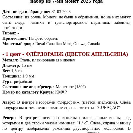
набор из 7-ми монет 2025 года
Дата ввода в обращение:
31.03.2025
Состояние:
из ролла.
Монеты не были в обращении, но на них могут
быть следы чеканки и транспортировки: царапины, забоины,
потёртости.
Тираж:
-
Примечание:
На фото образец.
Монетный двор:
Royal Canadian Mint, Ottawa, Canada
- 1 цент - ФЛЁРДОРАНЖ (ЦВЕТОК АПЕЛЬСИНА)
Металл:
Сталь, плакированная никелем
Диаметр:
15 мм
Вес:
1,5 гр
Толщина:
1,9 мм
Гурт:
рифлёный
Соотношение аверс/реверс:
Монетное (180°)
Номер по каталогу Краузе:
KM# ?
Аверс:
В центре изображён Флёрдоранж (цветок апельсина). Слева
полукругом отчеканено название страны-эмитента: "CURAÇAO".
Реверс:
В центре внизу расположены стилизованные волны, над
которыми в две строки указан номинал: "1 / c". Слева, справа и внизу
по центру изображены раковины двустворчатых моллюсков. В