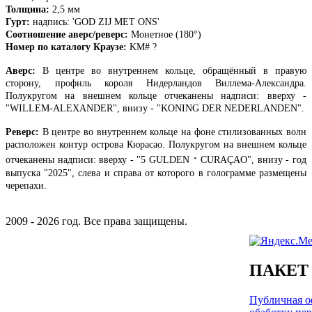
Толщина:
2,5 мм
Гурт:
надпись:
'GOD ZIJ MET ONS'
Соотношение аверс/реверс:
Монетное (180°)
Номер по каталогу Краузе:
KM# ?
Аверс:
В центре во внутреннем кольце, обращённый в правую
сторону, профиль короля Нидерландов Виллема-Александра.
Полукругом на внешнем кольце отчеканены надписи: вверху -
"WILLEM-ALEXANDER", внизу - "KONING DER NEDERLANDEN".
Реверс:
В центре во внутреннем кольце
на фоне стилизованных волн
расположен
контур острова Кюрасао. Полукругом на внешнем кольце
·
отчеканены надписи: вверху - "5 GULDEN
CURAÇAO", внизу - год
выпуска "2025", слева и справа от которого в голограмме размещены
черепахи.
2009 - 2026 год. Все права защищены.
ПАКЕТ
Публичная оф