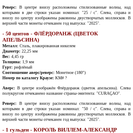
Реверс:
В центре внизу расположены стилизованные волны, над
которыми в две строки указан номинал: "25 / c". Слева, справа и
внизу по центру изображены раковины двустворчатых моллюсков. В
верхней части монеты отчеканен год выпуска: "2025".
- 50 центов - ФЛЁРДОРАНЖ (ЦВЕТОК
АПЕЛЬСИНА)
Металл:
Сталь, плакированная никелем
Диаметр:
22,25 мм
Вес:
4,45 гр
Толщина:
1,9 мм
Гурт:
рифлёный
Соотношение аверс/реверс:
Монетное (180°)
Номер по каталогу Краузе:
KM# ?
Аверс:
В центре изображён Флёрдоранж (цветок апельсина). Слева
полукругом отчеканено название страны-эмитента: "CURAÇAO".
Реверс:
В центре внизу расположены стилизованные волны, над
которыми в две строки указан номинал: "50 / c". Слева, справа и
внизу по центру изображены раковины двустворчатых моллюсков. В
верхней части монеты отчеканен год выпуска: "2025".
- 1 гульден - КОРОЛЬ ВИЛЛЕМ-АЛЕКСАНДР