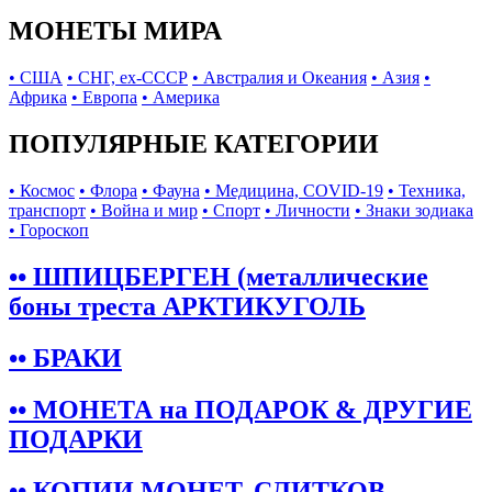
МОНЕТЫ МИРА
• США
• СНГ, ex-СССР
• Австралия и Океания
• Азия
•
Африка
• Европа
• Америка
ПОПУЛЯРНЫЕ КАТЕГОРИИ
• Космос
• Флора
• Фауна
• Медицина, COVID-19
• Техника,
транспорт
• Война и мир
• Спорт
• Личности
• Знаки зодиака
• Гороскоп
•• ШПИЦБЕРГЕН (металлические
боны треста АРКТИКУГОЛЬ
•• БРАКИ
•• МОНЕТА на ПОДАРОК & ДРУГИЕ
ПОДАРКИ
•• КОПИИ МОНЕТ, СЛИТКОВ