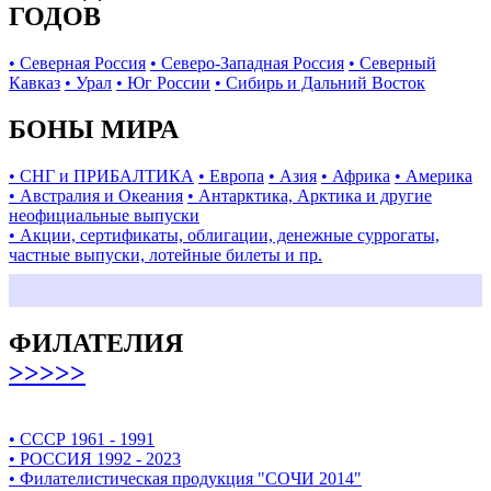
ГОДОВ
• Северная Россия
• Северо-Западная Россия
• Северный
Кавказ
• Урал
• Юг России
• Сибирь и Дальний Восток
БОНЫ МИРА
• СНГ и ПРИБАЛТИКА
• Европа
• Азия
• Африка
• Америка
• Австралия и Океания
• Антарктика, Арктика и другие
неофициальные выпуски
• Акции, сертификаты, облигации, денежные суррогаты,
частные выпуски, лотейные билеты и пр.
ФИЛАТЕЛИЯ
>>>>>
• СССР 1961 - 1991
• РОССИЯ 1992 - 2023
• Филателистическая продукция "СОЧИ 2014"