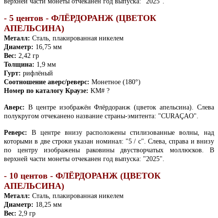
верхней части монеты отчеканен год выпуска: "2025".
- 5 центов - ФЛЁРДОРАНЖ (ЦВЕТОК
АПЕЛЬСИНА)
Металл:
Сталь, плакированная никелем
Диаметр:
16,75 мм
Вес:
2,42 гр
Толщина:
1,9 мм
Гурт:
рифлёный
Соотношение аверс/реверс:
Монетное (180°)
Номер по каталогу Краузе:
KM# ?
Аверс:
В центре изображён Флёрдоранж (цветок апельсина). Слева
полукругом отчеканено название страны-эмитента: "CURAÇAO".
Реверс:
В центре внизу расположены стилизованные волны, над
которыми в две строки указан номинал: "5 / c". Слева, справа и внизу
по центру изображены раковины двустворчатых моллюсков. В
верхней части монеты отчеканен год выпуска: "2025".
- 10 центов - ФЛЁРДОРАНЖ (ЦВЕТОК
АПЕЛЬСИНА)
Металл:
Сталь, плакированная никелем
Диаметр:
18,25 мм
Вес:
2,9 гр