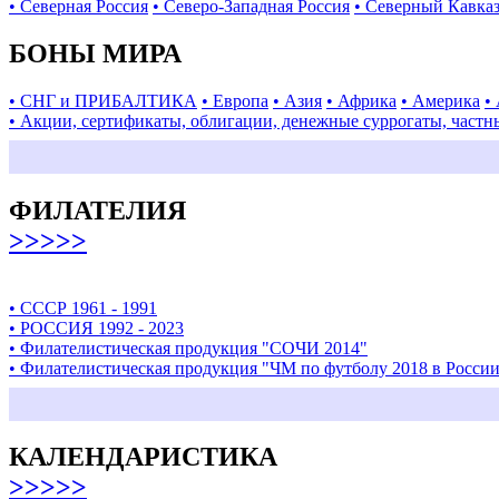
• Северная Россия
• Северо-Западная Россия
• Северный Кавка
БОНЫ МИРА
• СНГ и ПРИБАЛТИКА
• Европа
• Азия
• Африка
• Америка
•
• Акции, сертификаты, облигации, денежные суррогаты, частн
ФИЛАТЕЛИЯ
>>>>>
• СССР 1961 - 1991
• РОССИЯ 1992 - 2023
• Филателистическая продукция "СОЧИ 2014"
• Филателистическая продукция "ЧМ по футболу 2018 в Росси
КАЛЕНДАРИСТИКА
>>>>>