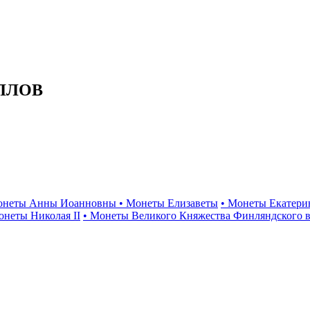
ЛЛОВ
онеты Анны Иоанновны
• Монеты Елизаветы
• Монеты Екатери
онеты Николая II
• Монеты Великого Княжества Финляндского в