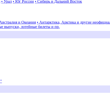
з
• Урал
• Юг России
• Сибирь и Дальний Восток
 Австралия и Океания
• Антарктика, Арктика и другие неофици
ые выпуски, лотейные билеты и пр.
и"