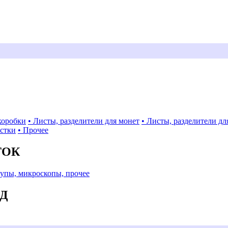
коробки
• Листы, разделители для монет
• Листы, разделители дл
истки
• Прочее
ТОК
Лупы, микроскопы, прочее
АД