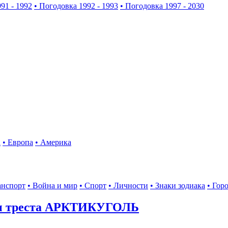
91 - 1992
• Погодовка 1992 - 1993
• Погодовка 1997 - 2030
а
• Европа
• Америка
анспорт
• Война и мир
• Спорт
• Личности
• Знаки зодиака
• Гор
ы треста АРКТИКУГОЛЬ