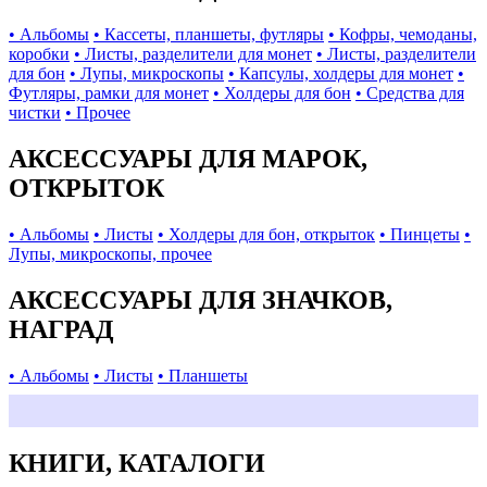
• Альбомы
• Кассеты, планшеты, футляры
• Кофры, чемоданы,
коробки
• Листы, разделители для монет
• Листы, разделители
для бон
• Лупы, микроскопы
• Капсулы, холдеры для монет
•
Футляры, рамки для монет
• Холдеры для бон
• Средства для
чистки
• Прочее
АКСЕССУАРЫ ДЛЯ МАРОК,
ОТКРЫТОК
• Альбомы
• Листы
• Холдеры для бон, открыток
• Пинцеты
•
Лупы, микроскопы, прочее
АКСЕССУАРЫ ДЛЯ ЗНАЧКОВ,
НАГРАД
• Альбомы
• Листы
• Планшеты
КНИГИ, КАТАЛОГИ