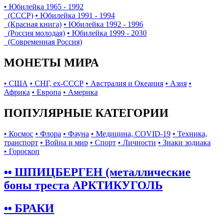
• Юбилейка 1965 - 1992
(СССР)
• Юбилейка 1991 - 1994
(Красная книга)
• Юбилейка 1992 - 1996
(Россия молодая)
• Юбилейка 1999 - 2030
(Современная Россия)
МОНЕТЫ МИРА
• США
• СНГ, ex-СССР
• Австралия и Океания
• Азия
•
Африка
• Европа
• Америка
ПОПУЛЯРНЫЕ КАТЕГОРИИ
• Космос
• Флора
• Фауна
• Медицина, COVID-19
• Техника,
транспорт
• Война и мир
• Спорт
• Личности
• Знаки зодиака
• Гороскоп
•• ШПИЦБЕРГЕН (металлические
боны треста АРКТИКУГОЛЬ
•• БРАКИ