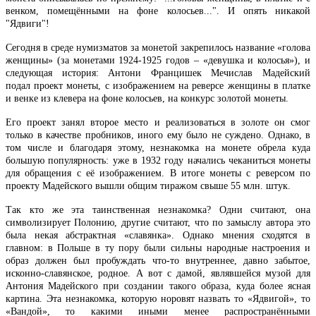
венком, помещёнными на фоне колосьев...". И опять никакой
"Ядвиги"!
Сегодня в среде нумизматов за монетой закрепилось название «голова
женщины» (за монетами 1924-1925 годов – «девушка и колосья»), и
следующая история: Антони Францишек Мечислав Мадейский
подал проект монеты, с изображением на реверсе женщины в платке
и венке из клевера на фоне колосьев, на конкурс золотой монеты.
Его проект занял второе место и реализоваться в золоте он смог
только в качестве пробников, иного ему было не суждено. Однако, в
том числе и благодаря этому, незнакомка на монете обрела куда
большую популярность: уже в 1932 году начались чеканиться монеты
для обращения с её изображением. В итоге монеты с реверсом по
проекту Мадейского вышли общим тиражом свыше 55 млн. штук.
Так кто же эта таинственная незнакомка? Одни считают, она
символизирует Полонию, другие считают, что по замыслу автора это
была некая абстрактная «славянка». Однако мнения сходятся в
главном: в Польше в ту пору были сильны народные настроения и
образ должен был пробуждать что-то внутреннее, давно забытое,
исконно-славянское, родное. А вот с дамой, являвшейся музой для
Антония Мадейского при создании такого образа, куда более ясная
картина. Эта незнакомка, которую норовят назвать то «Ядвигой», то
«Вандой», то какими иными менее распространёнными