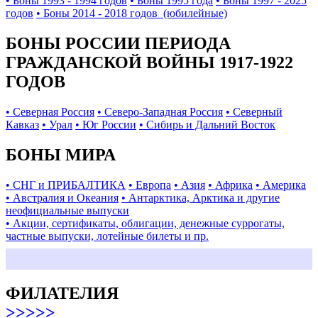
• Боны 1993 - 1994 годов
• Боны 1995 года
• Боны 1997 - 2025
годов
• Боны 2014 - 2018 годов (юбилейные)
БОНЫ РОССИИ ПЕРИОДА
ГРАЖДАНСКОЙ ВОЙНЫ 1917-1922
ГОДОВ
• Северная Россия
• Северо-Западная Россия
• Северный
Кавказ
• Урал
• Юг России
• Сибирь и Дальний Восток
БОНЫ МИРА
• СНГ и ПРИБАЛТИКА
• Европа
• Азия
• Африка
• Америка
• Австралия и Океания
• Антарктика, Арктика и другие
неофициальные выпуски
• Акции, сертификаты, облигации, денежные суррогаты,
частные выпуски, лотейные билеты и пр.
ФИЛАТЕЛИЯ
>>>>>