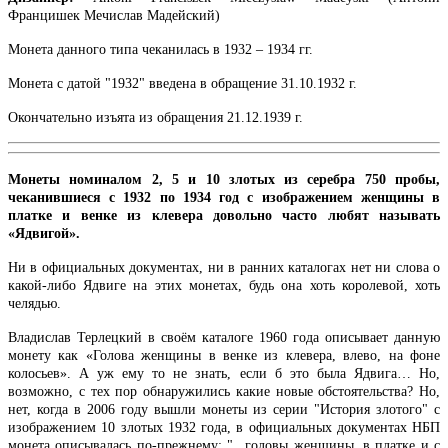
Францишек Мечислав Мадейский)
Монета данного типа чеканилась в 1932 – 1934 гг.
Монета с датой "1932" введена в обращение 31.10.1932 г.
Окончательно изъята из обращения 21.12.1939 г.
Монеты номиналом 2, 5 и 10 злотых из серебра 750 пробы,
чеканившиеся с 1932 по 1934 год с изображением женщины в
платке и венке из клевера довольно часто любят называть
«Ядвигой».
Ни в официальных документах, ни в ранних каталогах нет ни слова о
какой-либо Ядвиге на этих монетах, будь она хоть королевой, хоть
челядью.
Владислав Терлецкий в своём каталоге 1960 года описывает данную
монету как «Голова женщины в венке из клевера, влево, на фоне
колосьев». А уж ему то не знать, если б это была Ядвига… Но,
возможно, с тех пор обнаружились какие новые обстоятельства? Но,
нет, когда в 2006 году вышли монеты из серии "История злотого" с
изображением 10 злотых 1932 года, в официальных документах НБП
монета описывалась по-прежнему: "...головы женщины, в платке и с