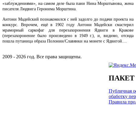
«заблуждениями», на самом деле была пани Нина Морштынова, жена
писателя Людвига Геронима Морштина.
Антони Мадейский познакомился с ней задолго до подачи проекта на
конкурс. Впрочем, ещё в 1902 году Антони Мадейски смастерил
мраморный саркофаг для перезахоронения Ядвиги в Кракове
(перезахоронение было произведено в 1949 г.), и, видимо, отсюда
пошла путаница образа Полонии/Славянки на монете с Ядвигой....
2009 - 2026 год. Все права защищены.
ПАКЕТ
Публичная оф
обаботку пе
Правила про