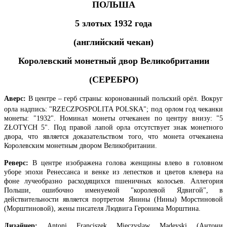
ПОЛЬША
5 злотых 1932 года
(английский чекан)
Королевский монетный двор Великобритании
(СЕРЕБРО)
Аверс:
В центре – герб страны: коронованный польский орёл. Вокруг
орла надпись: "RZECZPOSPOLITA POLSKA"; под орлом год чеканки
монеты: "1932". Номинал монеты отчеканен по центру внизу: "5
ZŁOTYCH
5". Под правой лапой орла отсутствует знак монетного
двора, что является доказательством того, что монета отчеканена
Королевским монетным двором Великобритании.
Реверс:
В центре изображена голова женщины влево в головном
уборе эпохи Ренессанса и венке из лепестков и цветов клевера на
фоне лучеобразно расходящихся пшеничных колосьев. Аллегория
Польши, ошибочно именуемой "королевой Ядвигой", в
действительности является портретом Янины (Нины) Морстиновой
(Морштиновой), жены писателя Людвига Геронима Морштина.
Дизайнер
:
Antoni Franciszek Mieczyslaw Madeyski (Антони