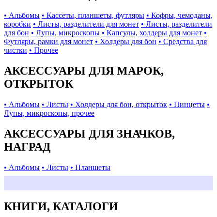
• Альбомы
• Кассеты, планшеты, футляры
• Кофры, чемоданы,
коробки
• Листы, разделители для монет
• Листы, разделители
для бон
• Лупы, микроскопы
• Капсулы, холдеры для монет
•
Футляры, рамки для монет
• Холдеры для бон
• Средства для
чистки
• Прочее
АКСЕССУАРЫ ДЛЯ МАРОК,
ОТКРЫТОК
• Альбомы
• Листы
• Холдеры для бон, открыток
• Пинцеты
•
Лупы, микроскопы, прочее
АКСЕССУАРЫ ДЛЯ ЗНАЧКОВ,
НАГРАД
• Альбомы
• Листы
• Планшеты
КНИГИ, КАТАЛОГИ