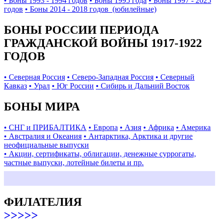
• Боны 1993 - 1994 годов
• Боны 1995 года
• Боны 1997 - 2025
годов
• Боны 2014 - 2018 годов (юбилейные)
БОНЫ РОССИИ ПЕРИОДА
ГРАЖДАНСКОЙ ВОЙНЫ 1917-1922
ГОДОВ
• Северная Россия
• Северо-Западная Россия
• Северный
Кавказ
• Урал
• Юг России
• Сибирь и Дальний Восток
БОНЫ МИРА
• СНГ и ПРИБАЛТИКА
• Европа
• Азия
• Африка
• Америка
• Австралия и Океания
• Антарктика, Арктика и другие
неофициальные выпуски
• Акции, сертификаты, облигации, денежные суррогаты,
частные выпуски, лотейные билеты и пр.
ФИЛАТЕЛИЯ
>>>>>