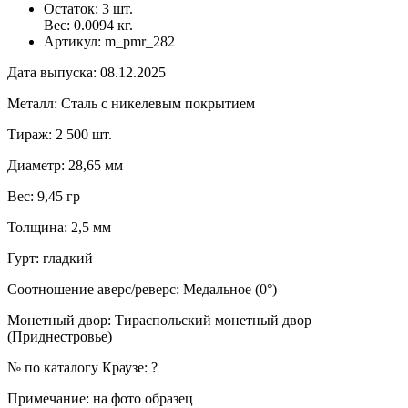
Остаток:
3
шт.
Вес:
0.0094
кг.
Артикул:
m_pmr_282
Дата выпуска
:
08.12.2025
Металл
:
Сталь с никелевым покрытием
Тираж
:
2 500 шт.
Диаметр
:
28,65 мм
Вес
:
9,45 гр
Толщина
:
2,5 мм
Гурт
:
гладкий
Соотношение аверс/реверс
:
Медальное (0°)
Монетный двор
:
Тираспольский монетный двор
(Приднестровье)
№ по каталогу Краузе
:
?
Примечание
:
на фото образец