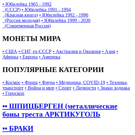
• Юбилейка 1965 - 1992
(СССР)
• Юбилейка 1991 - 1994
(Красная книга)
• Юбилейка 1992 - 1996
(Россия молодая)
• Юбилейка 1999 - 2030
(Современная Россия)
МОНЕТЫ МИРА
• США
• СНГ, ex-СССР
• Австралия и Океания
• Азия
•
Африка
• Европа
• Америка
ПОПУЛЯРНЫЕ КАТЕГОРИИ
• Космос
• Флора
• Фауна
• Медицина, COVID-19
• Техника,
транспорт
• Война и мир
• Спорт
• Личности
• Знаки зодиака
• Гороскоп
•• ШПИЦБЕРГЕН (металлические
боны треста АРКТИКУГОЛЬ
•• БРАКИ