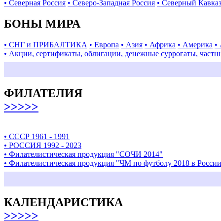
• Северная Россия
• Северо-Западная Россия
• Северный Кавка
БОНЫ МИРА
• СНГ и ПРИБАЛТИКА
• Европа
• Азия
• Африка
• Америка
•
• Акции, сертификаты, облигации, денежные суррогаты, частн
ФИЛАТЕЛИЯ
>>>>>
• СССР 1961 - 1991
• РОССИЯ 1992 - 2023
• Филателистическая продукция "СОЧИ 2014"
• Филателистическая продукция "ЧМ по футболу 2018 в Росси
КАЛЕНДАРИСТИКА
>>>>>