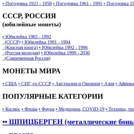
• Погодовка 1921 - 1958
• Погодовка 1961 - 1991
• Погодовка 19
СССР, РОССИЯ
(юбилейные монеты)
• Юбилейка 1965 - 1992
(СССР)
• Юбилейка 1991 - 1994
(Красная книга)
• Юбилейка 1992 - 1996
(Россия молодая)
• Юбилейка 1999 - 2030
(Современная Россия)
МОНЕТЫ МИРА
• США
• СНГ, ex-СССР
• Австралия и Океания
• Азия
• Африк
ПОПУЛЯРНЫЕ КАТЕГОРИИ
• Космос
• Флора
• Фауна
• Медицина, COVID-19
• Техника, тр
•• ШПИЦБЕРГЕН (металлические бон