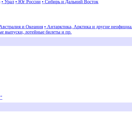
з
• Урал
• Юг России
• Сибирь и Дальний Восток
 Австралия и Океания
• Антарктика, Арктика и другие неофици
ые выпуски, лотейные билеты и пр.
и"