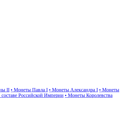
ны II
• Монеты Павла I
• Монеты Александра I
• Монеты
 составе Российской Империи
• Монеты Королевства