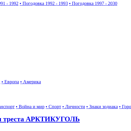
91 - 1992
• Погодовка 1992 - 1993
• Погодовка 1997 - 2030
а
• Европа
• Америка
анспорт
• Война и мир
• Спорт
• Личности
• Знаки зодиака
• Гор
ы треста АРКТИКУГОЛЬ