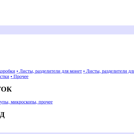
коробки
• Листы, разделители для монет
• Листы, разделители дл
истки
• Прочее
ТОК
Лупы, микроскопы, прочее
АД