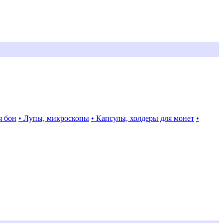
я бон
• Лупы, микроскопы
• Капсулы, холдеры для монет
•