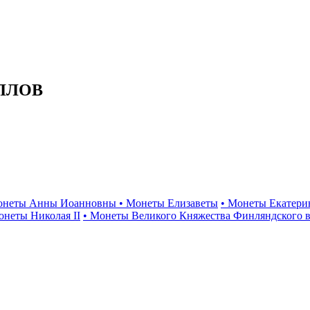
ЛЛОВ
онеты Анны Иоанновны
• Монеты Елизаветы
• Монеты Екатери
онеты Николая II
• Монеты Великого Княжества Финляндского в