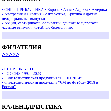
• СНГ и ПРИБАЛТИКА
• Европа
• Азия
• Африка
• Америка
• Австралия и Океания
• Антарктика, Арктика и другие
неофициальные выпуски
• Акции, сертификаты, облигации, денежные суррогаты,
частные выпуски, лотейные билеты и пр.
ФИЛАТЕЛИЯ
>>>>>
• СССР 1961 - 1991
• РОССИЯ 1992 - 2023
• Филателистическая продукция "СОЧИ 2014"
• Филателистическая продукция "ЧМ по футболу 2018 в
России"
КАЛЕНДАРИСТИКА