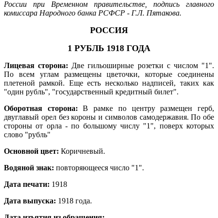
России при Временном правительстве, подпись главного
комиссара Народного банка РСФСР - Г.Л. Пятакова.
РОССИЯ
1 РУБЛЬ 1918 ГОДА
Лицевая сторона:
Две гильоширные розетки с числом "1".
По всем углам размещены цветочки, которые соединены
плетеной рамкой. Еще есть несколько надписей, таких как
"один рубль", "государственный кредитный билет".
Оборотная сторона:
В рамке по центру размещен герб,
двуглавый орел без короны и символов самодержавия. По обе
стороны от орла - по большому числу "1", поверх которых
слово "рубль"
Основной цвет:
Коричневый.
Водяной знак:
повторяющееся число "1".
Дата печати:
1918
Дата выпуска:
1918 года.
Дата изъятия из обращения: