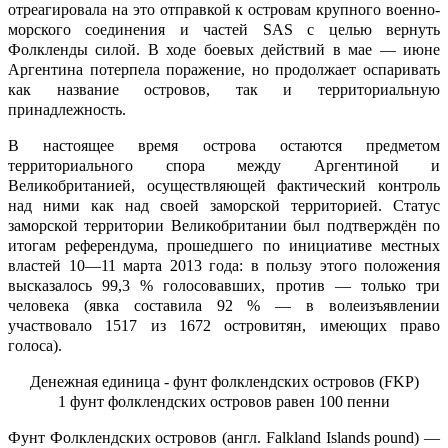
отреагировала на это отправкой к островам крупного военно-
морского соединения и частей SAS с целью вернуть
Фолкленды силой. В ходе боевых действий в мае — июне
Аргентина потерпела поражение, но продолжает оспаривать
как название островов, так и территориальную
принадлежность.
В настоящее время острова остаются предметом
территориального спора между Аргентиной и
Великобританией, осуществляющей фактический контроль
над ними как над своей заморской территорией. Статус
заморской территории Великобритании был подтверждён по
итогам референдума, прошедшего по инициативе местных
властей 10—11 марта 2013 года: в пользу этого положения
высказалось 99,3 % голосовавших, против — только три
человека (явка составила 92 % — в волеизъявлении
участвовало 1517 из 1672 островитян, имеющих право
голоса).
Денежная единица - фунт фолклендских островов (FKP)
1
фунт фолклендских островов
равен 100 пенни
Фунт Фолклендских островов (англ. Falkland Islands pound) —