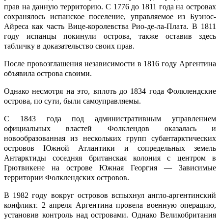
прав на данную территорию. С 1776 до 1811 года на островах
сохранялось испанское поселение, управляемое из Буэнос-
Айреса как часть Вице-королевства Рио-де-ла-Плата. В 1811
году испанцы покинули острова, также оставив здесь
табличку в доказательство своих прав.
После провозглашения независимости в 1816 году Аргентина
объявила острова своими.
Однако несмотря на это, вплоть до 1834 года Фолклендские
острова, по сути, были самоуправляемы.
C 1843 года под административным управлением
официальных властей Фолклендов оказалась и
новообразованная из нескольких групп субантарктических
островов Южной Атлантики и сопредельных земель
Антарктиды соседняя британская колония с центром в
Грютвикене на острове Южная Георгия — Зависимые
территории Фолклендских островов.
В 1982 году вокруг островов вспыхнул англо-аргентинский
конфликт. 2 апреля Аргентина провела военную операцию,
установив контроль над островами. Однако Великобритания