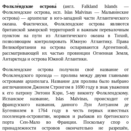
Фолкле́ндские острова́
(англ. Falkland Islands —
Фолклендские острова, исп. Islas Malvinas — Мальви́нские
острова) — архипелаг в юго-западной части Атлантического
океана. Фактически, Фолклендские острова являются
британской заморской территорией и важным перевалочным
пунктом на пути из Атлантического океана в Тихий,
позволяющим контролировать Южную Атлантику. Права
Великобритании на острова оспариваются Аргентиной,
рассматривающей их частью провинции Огненная Земля,
Антарктида и острова Южной Атлантики.
Фолклендские острова получили своё название от
Фолклендского прохода — пролива между двумя главными
островами архипелага. Название для пролива было выбрано
англичанином Джоном Стронгом в 1690 году в знак уважения
к его патрону Энтони Кэри, 5-му виконту Фолклендскому.
Испанское название, Islas Malvinas, происходит от
французского названия, данного Луи Антуаном де
Бугенвилем в 1764 году в честь первых известных
поселенцев-островитян, моряков и рыбаков из бретонского
порта Сен-Мало во Франции. Поскольку спор о
принадлежности островов окончательно не разрешён,