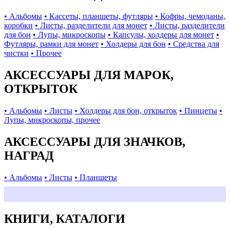
• Альбомы
• Кассеты, планшеты, футляры
• Кофры, чемоданы,
коробки
• Листы, разделители для монет
• Листы, разделители
для бон
• Лупы, микроскопы
• Капсулы, холдеры для монет
•
Футляры, рамки для монет
• Холдеры для бон
• Средства для
чистки
• Прочее
АКСЕССУАРЫ ДЛЯ МАРОК,
ОТКРЫТОК
• Альбомы
• Листы
• Холдеры для бон, открыток
• Пинцеты
•
Лупы, микроскопы, прочее
АКСЕССУАРЫ ДЛЯ ЗНАЧКОВ,
НАГРАД
• Альбомы
• Листы
• Планшеты
КНИГИ, КАТАЛОГИ