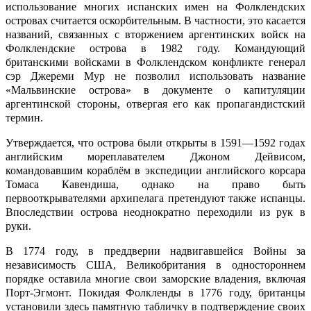
использование многих испанских имен на Фолклендских
островах считается оскорбительным. В частности, это касается
названий, связанных с вторжением аргентинских войск на
Фолклендские острова в 1982 году. Командующий
британскими войсками в Фолклендском конфликте генерал
сэр Джереми Мур не позволил использовать название
«Мальвинские острова» в документе о капитуляции
аргентинской стороны, отвергая его как пропагандистский
термин.
Утверждается, что острова были открыты в 1591—1592 годах
английским мореплавателем Джоном Дейвисом,
командовавшим кораблём в экспедиции английского корсара
Томаса Кавендиша, однако на право быть
первооткрывателями архипелага претендуют также испанцы.
Впоследствии острова неоднократно переходили из рук в
руки.
В 1774 году, в преддверии надвигавшейся Войны за
независимость США, Великобритания в одностороннем
порядке оставила многие свои заморские владения, включая
Порт-Эгмонт. Покидая Фолкленды в 1776 году, британцы
установили здесь памятную табличку в подтверждение своих