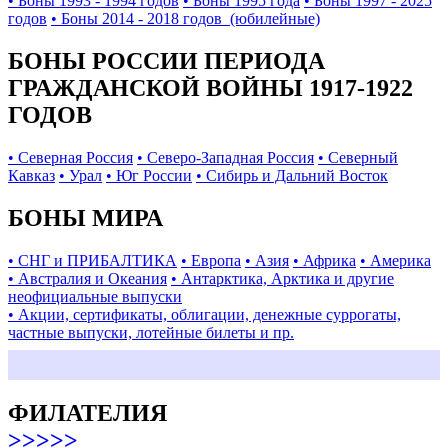
• Боны 1993 - 1994 годов
• Боны 1995 года
• Боны 1997 - 2025
годов
• Боны 2014 - 2018 годов (юбилейные)
БОНЫ РОССИИ ПЕРИОДА
ГРАЖДАНСКОЙ ВОЙНЫ 1917-1922
ГОДОВ
• Северная Россия
• Северо-Западная Россия
• Северный
Кавказ
• Урал
• Юг России
• Сибирь и Дальний Восток
БОНЫ МИРА
• СНГ и ПРИБАЛТИКА
• Европа
• Азия
• Африка
• Америка
• Австралия и Океания
• Антарктика, Арктика и другие
неофициальные выпуски
• Акции, сертификаты, облигации, денежные суррогаты,
частные выпуски, лотейные билеты и пр.
ФИЛАТЕЛИЯ
>>>>>