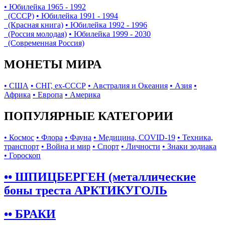
• Юбилейка 1965 - 1992
(СССР)
• Юбилейка 1991 - 1994
(Красная книга)
• Юбилейка 1992 - 1996
(Россия молодая)
• Юбилейка 1999 - 2030
(Современная Россия)
МОНЕТЫ МИРА
• США
• СНГ, ex-СССР
• Австралия и Океания
• Азия
•
Африка
• Европа
• Америка
ПОПУЛЯРНЫЕ КАТЕГОРИИ
• Космос
• Флора
• Фауна
• Медицина, COVID-19
• Техника,
транспорт
• Война и мир
• Спорт
• Личности
• Знаки зодиака
• Гороскоп
•• ШПИЦБЕРГЕН (металлические
боны треста АРКТИКУГОЛЬ
•• БРАКИ