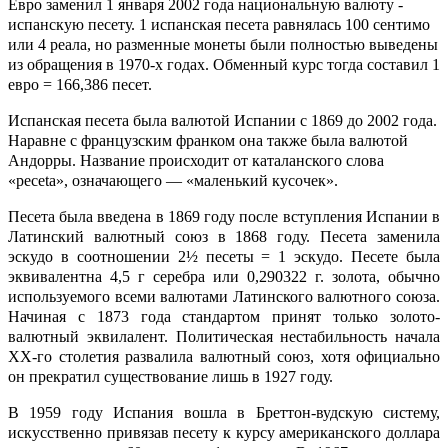
Евро заменил 1 января 2002 года национальную валюту -
испанскую песету. 1 испанская песета равнялась 100 сентимо
или 4 реала, но разменные монеты были полностью выведены
из обращения в 1970-х годах. Обменный курс тогда составил 1
евро = 166,386 песет.
Испанская песета была валютой Испании с 1869 до 2002 года.
Наравне с французским франком она также была валютой
Андорры. Название происходит от каталанского слова
«peceta», означающего — «маленький кусочек».
Песета была введена в 1869 году после вступления Испании в
Латинский валютный союз в 1868 году. Песета заменила
эскудо в соотношении 2½ песеты = 1 эскудо. Песете была
эквивалентна 4,5 г серебра или 0,290322 г. золота, обычно
используемого всеми валютами Латинского валютного союза.
Начиная с 1873 года стандартом принят только золото-
валютный эквилалент. Политическая нестабильность начала
XX-го столетия развалила валютный союз, хотя официально
он прекратил существование лишь в 1927 году.
В 1959 году Испания вошла в Бреттон-вудскую систему,
искусственно привязав песету к курсу американского доллара