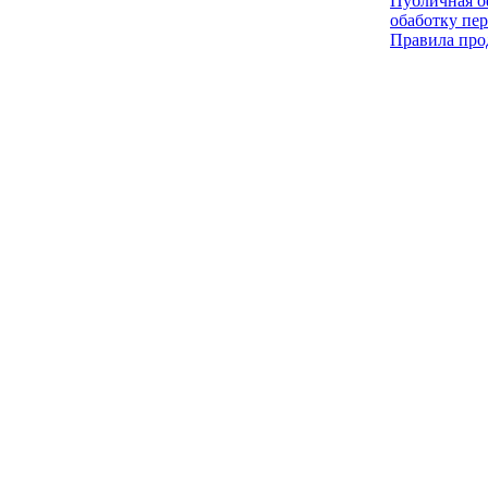
Публичная оф
обаботку пе
Правила про