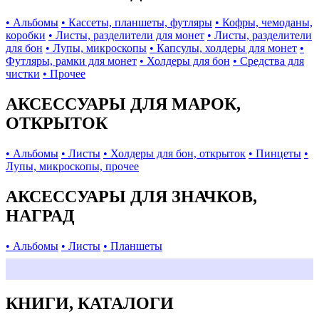
• Альбомы
• Кассеты, планшеты, футляры
• Кофры, чемоданы,
коробки
• Листы, разделители для монет
• Листы, разделители
для бон
• Лупы, микроскопы
• Капсулы, холдеры для монет
•
Футляры, рамки для монет
• Холдеры для бон
• Средства для
чистки
• Прочее
АКСЕССУАРЫ ДЛЯ МАРОК,
ОТКРЫТОК
• Альбомы
• Листы
• Холдеры для бон, открыток
• Пинцеты
•
Лупы, микроскопы, прочее
АКСЕССУАРЫ ДЛЯ ЗНАЧКОВ,
НАГРАД
• Альбомы
• Листы
• Планшеты
КНИГИ, КАТАЛОГИ