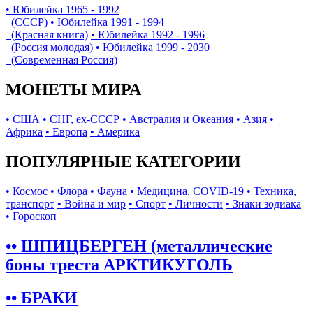
• Юбилейка 1965 - 1992
(СССР)
• Юбилейка 1991 - 1994
(Красная книга)
• Юбилейка 1992 - 1996
(Россия молодая)
• Юбилейка 1999 - 2030
(Современная Россия)
МОНЕТЫ МИРА
• США
• СНГ, ex-СССР
• Австралия и Океания
• Азия
•
Африка
• Европа
• Америка
ПОПУЛЯРНЫЕ КАТЕГОРИИ
• Космос
• Флора
• Фауна
• Медицина, COVID-19
• Техника,
транспорт
• Война и мир
• Спорт
• Личности
• Знаки зодиака
• Гороскоп
•• ШПИЦБЕРГЕН (металлические
боны треста АРКТИКУГОЛЬ
•• БРАКИ