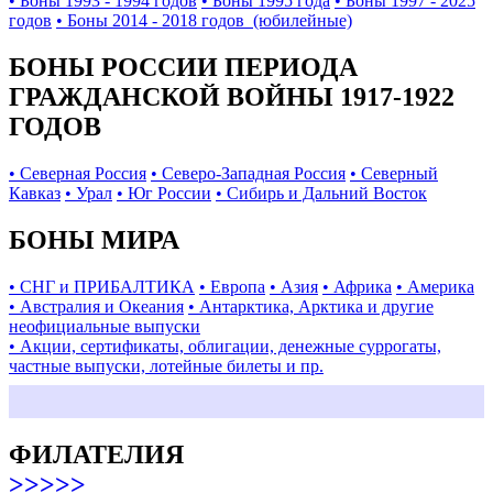
• Боны 1993 - 1994 годов
• Боны 1995 года
• Боны 1997 - 2025
годов
• Боны 2014 - 2018 годов (юбилейные)
БОНЫ РОССИИ ПЕРИОДА
ГРАЖДАНСКОЙ ВОЙНЫ 1917-1922
ГОДОВ
• Северная Россия
• Северо-Западная Россия
• Северный
Кавказ
• Урал
• Юг России
• Сибирь и Дальний Восток
БОНЫ МИРА
• СНГ и ПРИБАЛТИКА
• Европа
• Азия
• Африка
• Америка
• Австралия и Океания
• Антарктика, Арктика и другие
неофициальные выпуски
• Акции, сертификаты, облигации, денежные суррогаты,
частные выпуски, лотейные билеты и пр.
ФИЛАТЕЛИЯ
>>>>>