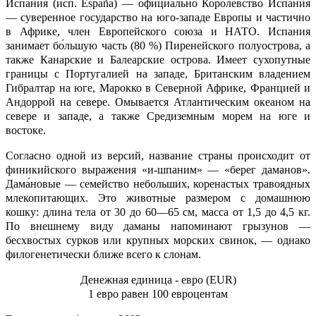
Испания (исп. España) — официально Королевство Испания
— суверенное государство на юго-западе Европы и частично
в Африке, член Европейского союза и НАТО. Испания
занимает бо́льшую часть (80 %) Пиренейского полуострова, а
также Канарские и Балеарские острова. Имеет сухопутные
границы с Португалией на западе, Британским владением
Гибралтар на юге, Марокко в Северной Африке, Францией и
Андоррой на севере. Омывается Атлантическим океаном на
севере и западе, а также Средиземным морем на юге и
востоке.
Согласно одной из версий, название страны происходит от
финикийского выражения «и-шпаним» — «берег даманов».
Дама́новые — семейство небольших, коренастых травоядных
млекопитающих. Это животные размером с домашнюю
кошку: длина тела от 30 до 60—65 см, масса от 1,5 до 4,5 кг.
По внешнему виду даманы напоминают грызунов —
бесхвостых сурков или крупных морских свинок, — однако
филогенетически ближе всего к слонам.
Денежная единица - евро (EUR)
1 евро равен 100 евроцентам