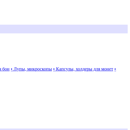
я бон
• Лупы, микроскопы
• Капсулы, холдеры для монет
•