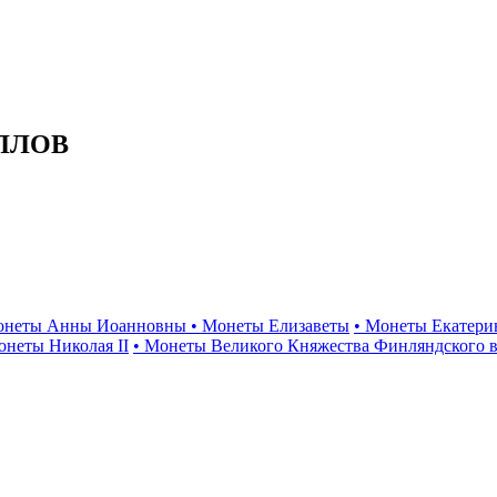
ЛЛОВ
онеты Анны Иоанновны
• Монеты Елизаветы
• Монеты Екатери
онеты Николая II
• Монеты Великого Княжества Финляндского в