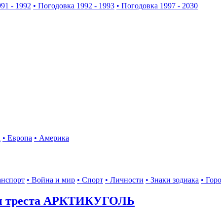
91 - 1992
• Погодовка 1992 - 1993
• Погодовка 1997 - 2030
а
• Европа
• Америка
анспорт
• Война и мир
• Спорт
• Личности
• Знаки зодиака
• Гор
ы треста АРКТИКУГОЛЬ