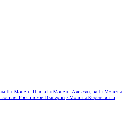
ны II
• Монеты Павла I
• Монеты Александра I
• Монеты
 составе Российской Империи
• Монеты Королевства