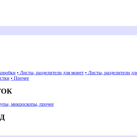
коробки
• Листы, разделители для монет
• Листы, разделители дл
истки
• Прочее
ТОК
Лупы, микроскопы, прочее
АД