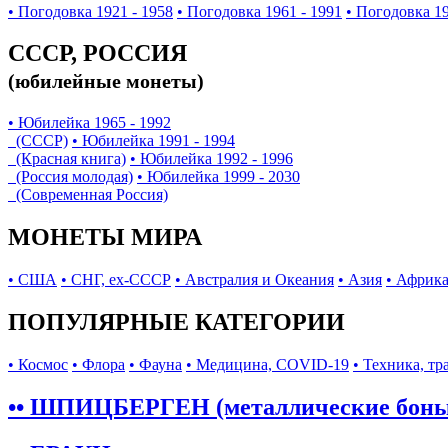
• Погодовка 1921 - 1958
• Погодовка 1961 - 1991
• Погодовка 19
СССР, РОССИЯ
(юбилейные монеты)
• Юбилейка 1965 - 1992
(СССР)
• Юбилейка 1991 - 1994
(Красная книга)
• Юбилейка 1992 - 1996
(Россия молодая)
• Юбилейка 1999 - 2030
(Современная Россия)
МОНЕТЫ МИРА
• США
• СНГ, ex-СССР
• Австралия и Океания
• Азия
• Африк
ПОПУЛЯРНЫЕ КАТЕГОРИИ
• Космос
• Флора
• Фауна
• Медицина, COVID-19
• Техника, тр
•• ШПИЦБЕРГЕН (металлические бон