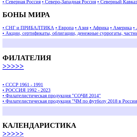
• Северная Россия
• Северо-Западная Россия
• Северный Кавка
БОНЫ МИРА
• СНГ и ПРИБАЛТИКА
• Европа
• Азия
• Африка
• Америка
•
• Акции, сертификаты, облигации, денежные суррогаты, частн
ФИЛАТЕЛИЯ
>>>>>
• СССР 1961 - 1991
• РОССИЯ 1992 - 2023
• Филателистическая продукция "СОЧИ 2014"
• Филателистическая продукция "ЧМ по футболу 2018 в Росси
КАЛЕНДАРИСТИКА
>>>>>