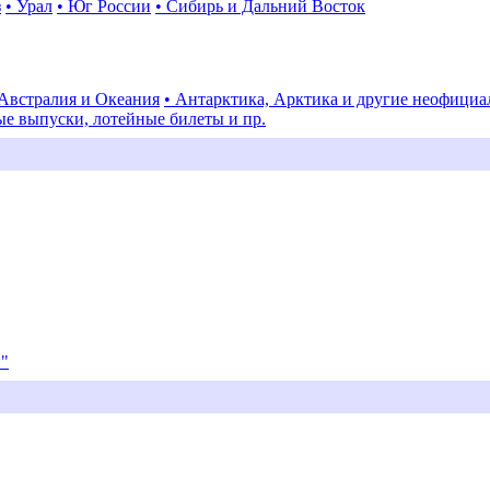
з
• Урал
• Юг России
• Сибирь и Дальний Восток
 Австралия и Океания
• Антарктика, Арктика и другие неофици
ые выпуски, лотейные билеты и пр.
и"