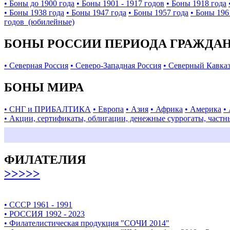
• Боны до 1900 года
• Боны 1901 - 1917 годов
• Боны 1918 года
• Боны 1938 года
• Боны 1947 года
• Боны 1957 года
• Боны 196
годов (юбилейные)
БОНЫ РОССИИ ПЕРИОДА ГРАЖДАНС
• Северная Россия
• Северо-Западная Россия
• Северный Кавка
БОНЫ МИРА
• СНГ и ПРИБАЛТИКА
• Европа
• Азия
• Африка
• Америка
•
• Акции, сертификаты, облигации, денежные суррогаты, частн
ФИЛАТЕЛИЯ
>>>>>
• СССР 1961 - 1991
• РОССИЯ 1992 - 2023
• Филателистическая продукция "СОЧИ 2014"