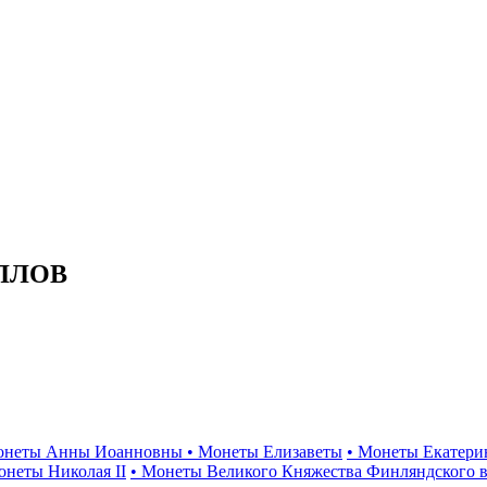
ЛЛОВ
онеты Анны Иоанновны
• Монеты Елизаветы
• Монеты Екатери
онеты Николая II
• Монеты Великого Княжества Финляндского в