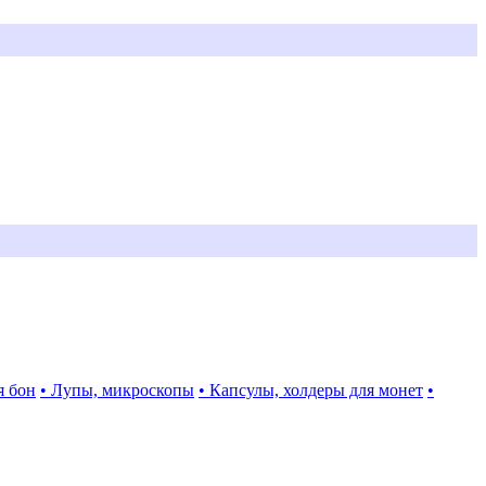
я бон
• Лупы, микроскопы
• Капсулы, холдеры для монет
•