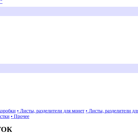
и"
коробки
• Листы, разделители для монет
• Листы, разделители дл
истки
• Прочее
ТОК