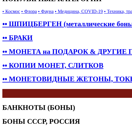
• Космос
• Флора
• Фауна
• Медицина, COVID-19
• Техника, тр
•• ШПИЦБЕРГЕН (металлические бон
•• БРАКИ
•• МОНЕТА на ПОДАРОК & ДРУГИЕ
•• КОПИИ МОНЕТ, СЛИТКОВ
•• МОНЕТОВИДНЫЕ ЖЕТОНЫ, ТО
БАНКНОТЫ (БОНЫ)
БОНЫ СССР, РОССИЯ