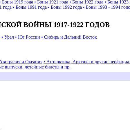
• Боны 1919 года
• Боны 1921 года
• Боны 1922 года
• Боны 1923 
1 года
• Боны 1991 года
• Боны 1992 года
• Боны 1993 - 1994 год
КОЙ ВОЙНЫ 1917-1922 ГОДОВ
з
• Урал
• Юг России
• Сибирь и Дальний Восток
 Австралия и Океания
• Антарктика, Арктика и другие неофици
ые выпуски, лотейные билеты и пр.