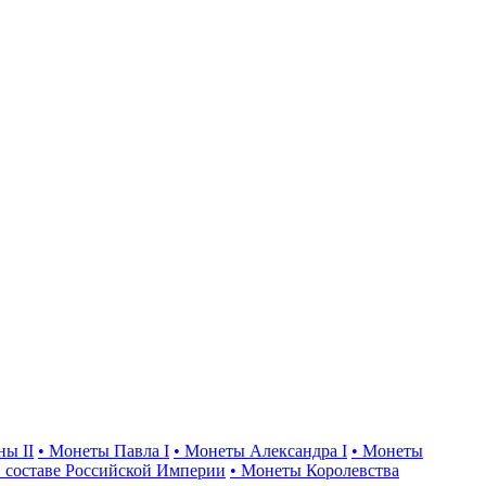
ны II
• Монеты Павла I
• Монеты Александра I
• Монеты
 составе Российской Империи
• Монеты Королевства