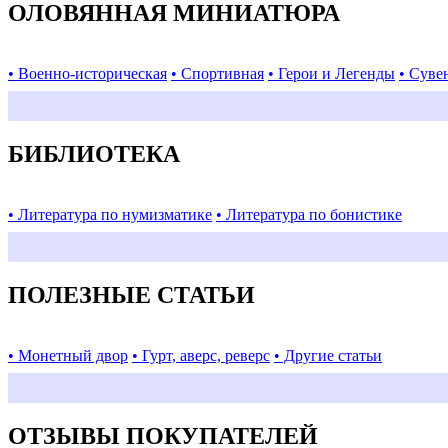
ОЛОВЯННАЯ МИНИАТЮРА
• Военно-историческая
• Спортивная
• Герои и Легенды
• Суве
БИБЛИОТЕКА
• Литература по нумизматике
• Литература по бонистике
ПОЛЕЗНЫЕ СТАТЬИ
• Монетный двор
• Гурт, аверс, реверс
• Другие статьи
ОТЗЫВЫ ПОКУПАТЕЛЕЙ