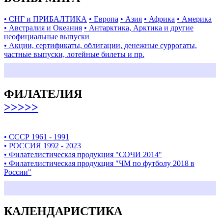
• СНГ и ПРИБАЛТИКА
• Европа
• Азия
• Африка
• Америка
• Австралия и Океания
• Антарктика, Арктика и другие
неофициальные выпуски
• Акции, сертификаты, облигации, денежные суррогаты,
частные выпуски, лотейные билеты и пр.
ФИЛАТЕЛИЯ
>>>>>
• СССР 1961 - 1991
• РОССИЯ 1992 - 2023
• Филателистическая продукция "СОЧИ 2014"
• Филателистическая продукция "ЧМ по футболу 2018 в
России"
КАЛЕНДАРИСТИКА