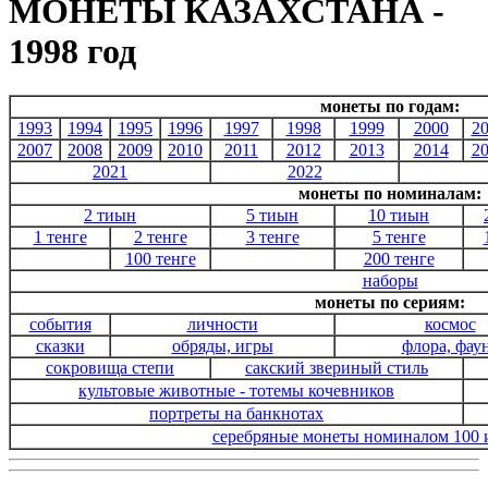
МОНЕТЫ КАЗАХСТАНА -
1998 год
монеты по годам:
1993
1994
1995
1996
1997
1998
1999
2000
2
2007
2008
2009
2010
2011
2012
2013
2014
2
2021
2022
монеты по номиналам:
2 тиын
5 тиын
10 тиын
1 тенге
2 тенге
3 тенге
5 тенге
100 тенге
200 тенге
наборы
монеты по сериям:
события
личности
космос
сказки
обряды, игры
флора, фау
сокровища степи
сакский звериный стиль
культовые животные - тотемы кочевников
портреты на банкнотах
серебряные монеты номиналом 100 и