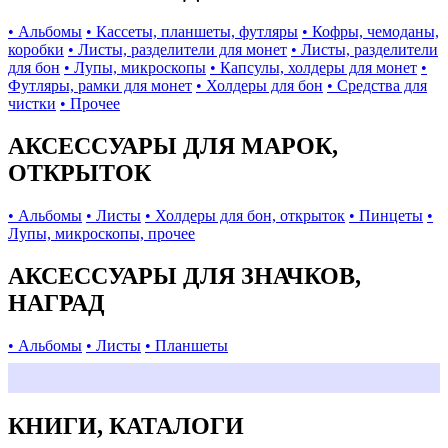
• Альбомы
• Кассеты, планшеты, футляры
• Кофры, чемоданы,
коробки
• Листы, разделители для монет
• Листы, разделители
для бон
• Лупы, микроскопы
• Капсулы, холдеры для монет
•
Футляры, рамки для монет
• Холдеры для бон
• Средства для
чистки
• Прочее
АКСЕССУАРЫ ДЛЯ МАРОК,
ОТКРЫТОК
• Альбомы
• Листы
• Холдеры для бон, открыток
• Пинцеты
•
Лупы, микроскопы, прочее
АКСЕССУАРЫ ДЛЯ ЗНАЧКОВ,
НАГРАД
• Альбомы
• Листы
• Планшеты
КНИГИ, КАТАЛОГИ