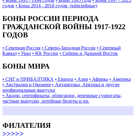
• Боны 1993 - 1994 годов
• Боны 1995 года
• Боны 1997 - 2025
годов
• Боны 2014 - 2018 годов (юбилейные)
БОНЫ РОССИИ ПЕРИОДА
ГРАЖДАНСКОЙ ВОЙНЫ 1917-1922
ГОДОВ
• Северная Россия
• Северо-Западная Россия
• Северный
Кавказ
• Урал
• Юг России
• Сибирь и Дальний Восток
БОНЫ МИРА
• СНГ и ПРИБАЛТИКА
• Европа
• Азия
• Африка
• Америка
• Австралия и Океания
• Антарктика, Арктика и другие
неофициальные выпуски
• Акции, сертификаты, облигации, денежные суррогаты,
частные выпуски, лотейные билеты и пр.
ФИЛАТЕЛИЯ
>>>>>