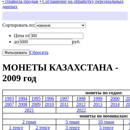
• Правила продаж
• Соглашение на обработку персональных
данных
Сортировать по:
Цена от
до
руб.
Сбросить
МОНЕТЫ КАЗАХСТАНА -
2009 год
монеты по годам:
1993
1994
1995
1996
1997
1998
1999
2000
2
2007
2008
2009
2010
2011
2012
2013
2014
2
2021
2022
монеты по номиналам:
2 тиын
5 тиын
10 тиын
1 тенге
2 тенге
3 тенге
5 тенге