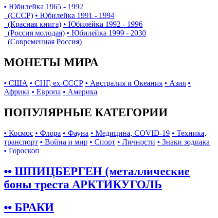
• Юбилейка 1965 - 1992
(СССР)
• Юбилейка 1991 - 1994
(Красная книга)
• Юбилейка 1992 - 1996
(Россия молодая)
• Юбилейка 1999 - 2030
(Современная Россия)
МОНЕТЫ МИРА
• США
• СНГ, ex-СССР
• Австралия и Океания
• Азия
•
Африка
• Европа
• Америка
ПОПУЛЯРНЫЕ КАТЕГОРИИ
• Космос
• Флора
• Фауна
• Медицина, COVID-19
• Техника,
транспорт
• Война и мир
• Спорт
• Личности
• Знаки зодиака
• Гороскоп
•• ШПИЦБЕРГЕН (металлические
боны треста АРКТИКУГОЛЬ
•• БРАКИ