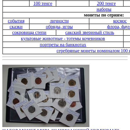
100 тенге
200 тенге
наборы
монеты по сериям:
события
личности
космос
сказки
обряды, игры
флора, фау
сокровища степи
сакский звериный стиль
культовые животные - тотемы кочевников
портреты на банкнотах
серебряные монеты номиналом 100 и